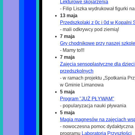
Lekturowe skojarzenia
- Filip Liszka wydrukował figurki n
13 maja
Przedszkolaki z 0c i 0d w Kopalni 
- mali odkrywcy pod ziemią!
7 maja
Gry chodnikowe przy naszej szkole
- Mamy to!!!
7 maja
Zajęcia sensoplastyczne dla dziec
przedszkolnych
- w ramach projektu „Spotkania Prz
w Gminie Limanowa
5 maja
Program "JUŻ PŁYWAM"
- popularyzacja nauki pływania
5 maja
Magia magnesów na zajęciach ws
- nowoczesna pomoc dydaktyczna
programu
Laboratoria Przyszłości