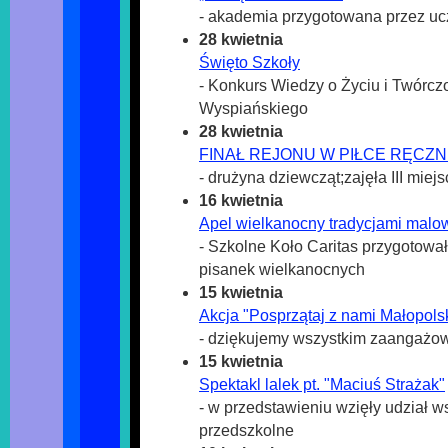
- akademia przygotowana przez ucz
28 kwietnia
Święto Szkoły
- Konkurs Wiedzy o Życiu i Twórcz
Wyspiańskiego
28 kwietnia
FINAŁ REJONU W PIŁCE RĘCZ
- drużyna dziewcząt;zajęła III miej
16 kwietnia
Apel wielkanocny tradycjami malo
- Szkolne Koło Caritas przygotował
pisanek wielkanocnych
15 kwietnia
Akcja "Posprzątaj z nami Małopols
- dziękujemy wszystkim zaangażo
15 kwietnia
Spektakl lalek pt. "Maciuś Strażak"
- w przedstawieniu wzięły udział w
przedszkolne