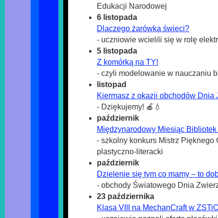
Edukacji Narodowej
6 listopada
Dlaczego żarówka świeci?
- uczniowie wcielili się w rolę elek
5 listopada
Z komórką na TY!
- czyli modelowanie w nauczaniu bi
listopad
Kiermasz z okazji obchodów Dnia 
- Dziękujemy! 🍎💧
październik
Międzynarodowy Miesiąc Bibliotek
- szkolny konkurs Mistrz Pięknego 
plastyczno-literacki
październik
Dzielenie się tym co mamy – to do
- obchody Światowego Dnia Zwier
23 października
Klasa VIII na MechanCraft w ZSTi