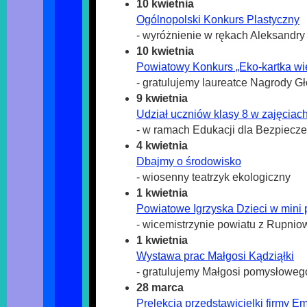
10 kwietnia
Ogólnopolski Konkurs Plastyczny
- wyróżnienie w rękach Aleksandry 
10 kwietnia
Powiatowy Konkurs „Eko-kartka wi
- gratulujemy laureatce Nagrody 
9 kwietnia
Udział uczniów klasy 8 w zajęciac
- w ramach Edukacji dla Bezpiecz
4 kwietnia
Dbajmy o środowisko
- wiosenny teatrzyk ekologiczny
1 kwietnia
Powiatowe Igrzyska Dzieci w mini p
- wicemistrzynie powiatu z Rupnio
1 kwietnia
Wystawa prac Małgosi Kądziąłki
- gratulujemy Małgosi pomysłoweg
28 marca
Prelekcja przedstawicielki firmy E