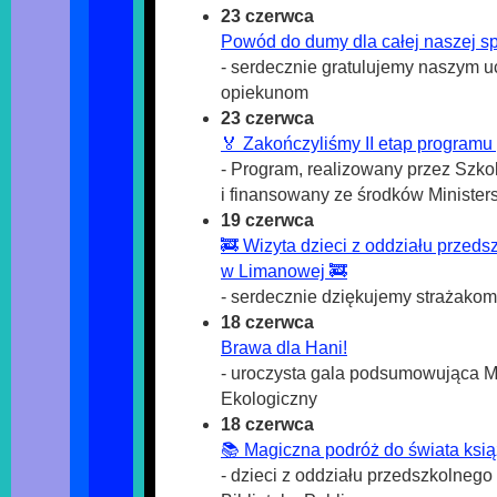
23 czerwca
Powód do dumy dla całej naszej sp
- serdecznie gratulujemy naszym u
opiekunom
23 czerwca
🏅 Zakończyliśmy II etap programu „Ma
- Program, realizowany przez Szk
i finansowany ze środków Ministers
19 czerwca
🚒 Wizyta dzieci z oddziału prze
w Limanowej 🚒
- serdecznie dziękujemy strażakom 
18 czerwca
Brawa dla Hani!
- uroczysta gala podsumowująca Ma
Ekologiczny
18 czerwca
📚 Magiczna podróż do świata ksi
- dzieci z oddziału przedszkolneg