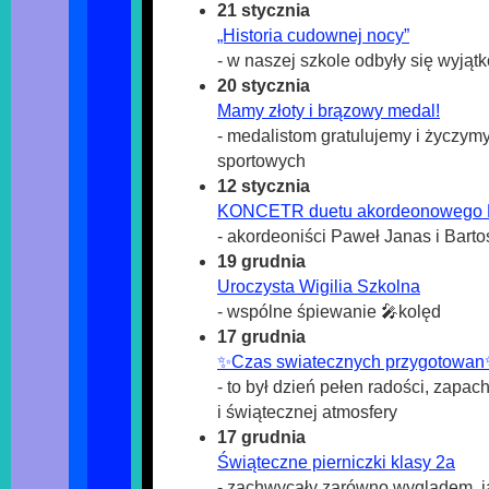
21 stycznia
„Historia cudownej nocy”
- w naszej szkole odbyły się wyjąt
20 stycznia
Mamy złoty i brązowy medal!
- medalistom gratulujemy i życzy
sportowych
12 stycznia
KONCETR duetu akordeonowego 
- akordeoniści Paweł Janas i Barto
19 grudnia
Uroczysta Wigilia Szkolna
- wspólne śpiewanie 🎤kolęd
17 grudnia
✨️Czas swiatecznych przygotowa
- to był dzień pełen radości, zapac
i świątecznej atmosfery
17 grudnia
Świąteczne pierniczki klasy 2a
- zachwycały zarówno wyglądem, j