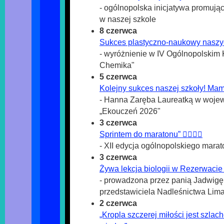
- ogólnopolska inicjatywa promując
w naszej szkole
8 czerwca
Sukces plastyczno-naukowy naszy
- wyróżnienie w IV Ogólnopolskim 
Chemika"
5 czerwca
Kolejny sukces naszej szkoły! Mam
- Hanna Zaręba Laureatką w woje
„Ekouczeń 2026"
3 czerwca
Sprintem do maratonu” 🏃‍♀️🏃‍♂️
- XII edycja ogólnopolskiego mara
3 czerwca
Żywa lekcja biologii w Rezerwacie
- prowadzona przez panią Jadwigę
przedstawiciela Nadleśnictwa Li
2 czerwca
„Kropla szczerej miłości jest szlac