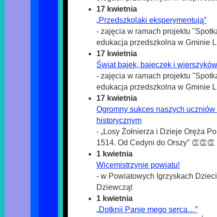
17 kwietnia
„Przedszkolaki eksperymentują”
- zajęcia w ramach projektu "Spotka
edukacja przedszkolna w Gminie 
17 kwietnia
Świat bajek, bajeczek i wierszykó
- zajęcia w ramach projektu "Spotka
edukacja przedszkolna w Gminie 
17 kwietnia
Ogromny sukces naszych uczniów 
historycznym
- „Losy Żołnierza i Dzieje Oręża Po
1514. Od Cedyni do Orszy” 👏👏👏
1 kwietnia
Wicemistrzynie powiatu!
- w Powiatowych Igrzyskach Dzieci
Dziewcząt
1 kwietnia
„Dotknij Panie mego serca…”