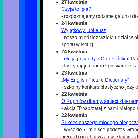
27 kwietnia
Czyja to igła?
- rozpoznajemy rodzime gatunki dr
24 kwietnia
Wyjątkowy jubileusz
- nasza młodzież wzięła udział w 
sportu w Policji
24 kwietnia
Lekcja przyrody z Gorczańskim P
- fascynująca podróż po świecie ka
23 kwietnia
„My English Picture Dictionary”
- szkolny konkurs plastyczno-języ
22 kwietnia
O Rupniów dbamy, śmieci zbieram
- akcja "Posprzataj z nami Małopol
22 kwietnia
Sukces naszego młodego biegacza
- wysokie 7. miejsce podczas Gran
biegach przełajowych w Słopnicac