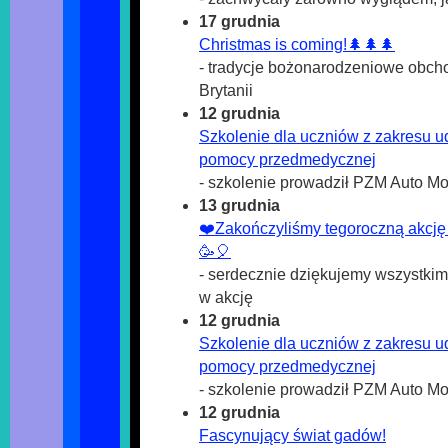
17 grudnia
Christmas is coming!🌲🌲🌲
- tradycje bożonarodzeniowe obch
Brytanii
12 grudnia
Szkolenie dla uczniów z zakresu u
pomocy przedmedycznej
- szkolenie prowadził PZM Auto M
13 grudnia
❤️Zakończyliśmy tegoroczną akcję
🥳🎈
- serdecznie dziękujemy wszystkim,
w akcję
12 grudnia
Szkolenie dla uczniów z zakresu u
pomocy przedmedycznej
- szkolenie prowadził PZM Auto M
12 grudnia
Fascynujący świat gadów!