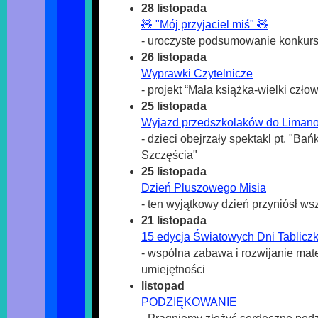
28 listopada
🧸 "Mój przyjaciel miś" 🧸
- uroczyste podsumowanie konkurs
26 listopada
Wyprawki Czytelnicze
- projekt “Mała książka-wielki człow
25 listopada
Wyjazd przedszkolaków do Liman
- dzieci obejrzały spektakl pt. "Ba
Szczęścia"
25 listopada
Dzień Pluszowego Misia
- ten wyjątkowy dzień przyniósł ws
21 listopada
15 edycja Światowych Dni Tabliczk
- wspólna zabawa i rozwijanie ma
umiejętności
listopad
PODZIĘKOWANIE