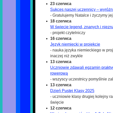
23 czerwca
Sukces naszej uczennicy – wyróżn
- Gratulujemy Natalce i życzymy j
18 czerwca
W świecie legend, znanych i niez
- projekt czytelniczy
16 czerwca
Język niemiecki w projekcie
- nauka języka niemieckiego w pro
inaczej niż zwykle
13 czerwca
Uczniowie zdawali egzamin prakty
rowerową
- wszyscy uczestnicy pomyślnie zal
13 czerwca
Dzień Pustej Klasy 2025
- uczniowie klasy drugiej kolejny ra
święcie
12 czerwca