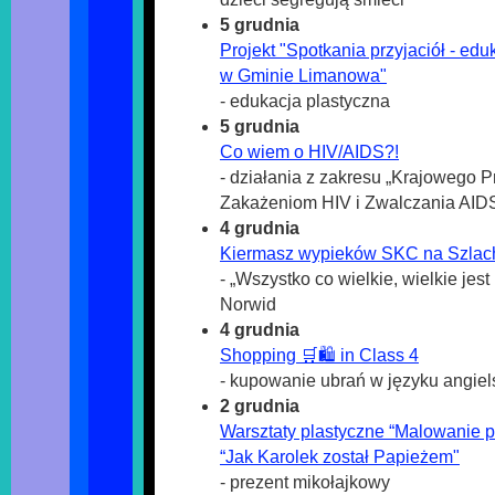
5 grudnia
Projekt "Spotkania przyjaciół - ed
w Gminie Limanowa"
- edukacja plastyczna
5 grudnia
Co wiem o HIV/AIDS?!
- działania z zakresu „Krajowego
Zakażeniom HIV i Zwalczania AID
4 grudnia
Kiermasz wypieków SKC na Szlac
- „Wszystko co wielkie, wielkie jest
Norwid
4 grudnia
Shopping 🛒🛍 in Class 4
- kupowanie ubrań w języku angiel
2 grudnia
Warsztaty plastyczne “Malowanie p
“Jak Karolek został Papieżem"
- prezent mikołajkowy