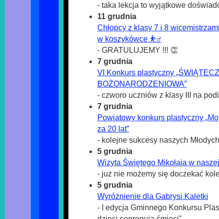
- taka lekcja to wyjątkowe doświad
11 grudnia
Chłopcy z klasy 7 i 8 wicemistrz
w koszykówce ⛹️‍♂️
- GRATULUJEMY !!! 👏
7 grudnia
VI Konkurs plastyczny „ŚWIĄT
BOŻONARODZENIOWA”
- czworo uczniów z klasy III na po
7 grudnia
Powiatowy konkurs plastyczny „Mo
za 20 lat”
- kolejne sukcesy naszych Młodych
5 grudnia
Wizyta Świętego Mikołaja w naszej
- już nie możemy się doczekać kole
5 grudnia
Wyróżnienie dla Gabrysi Kaletki
- I edycja Gminnego Konkursu Pla
dzieci segregują śmieci"