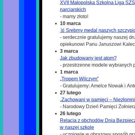
XVII Małopolska Szkolna Liga SZS
narciarskich
- mamy złoto!
10 marca
🥈 Srebrny medal naszych szczypio
- serdecznie gratulujemy naszej dru
opiekunowi Panu Januszowi Kalec
3 marca
Jak zbudowany jest atom?
- przestrzenne modele wybranych 
1 marca
„Tropem Wilczym”
- Gratulujemy: Amelce Nowak i An
27 lutego
„Zachowani w pamięci – Niezłomni
- Narodowy Dzień Pamięci Żołnier
26 lutego
Relacja z obchodów Dnia Bezpiecz
w naszej szkole
- uczniowie w obrazowy sposób prz