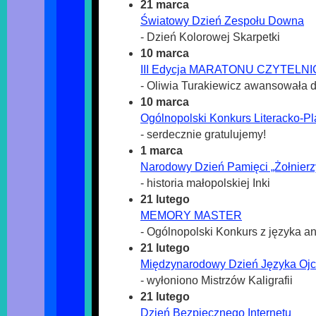
21 marca
Światowy Dzień Zespołu Downa
- Dzień Kolorowej Skarpetki
10 marca
III Edycja MARATONU CZYTELN
- Oliwia Turakiewicz awansowała d
10 marca
Ogólnopolski Konkurs Literacko-Pl
- serdecznie gratulujemy!
1 marca
Narodowy Dzień Pamięci „Żołnierz
- historia małopolskiej Inki
21 lutego
MEMORY MASTER
- Ogólnopolski Konkurs z języka a
21 lutego
Międzynarodowy Dzień Języka Oj
- wyłoniono Mistrzów Kaligrafii
21 lutego
Dzień Bezpiecznego Internetu