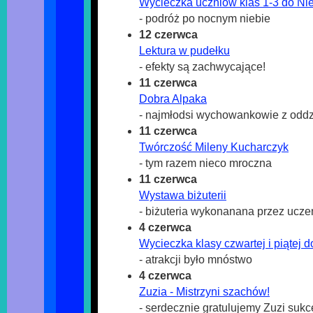
Wycieczka uczniów klas 1-3 do Ni
- podróż po nocnym niebie
12 czerwca
Lektura w pudełku
- efekty są zachwycające!
11 czerwca
Dobra Alpaka
- najmłodsi wychowankowie z oddz
11 czerwca
Twórczość Mileny Kucharczyk
- tym razem nieco mroczna
11 czerwca
Wystawa biżuterii
- biżuteria wykonanana przez ucze
4 czerwca
Wycieczka klasy czwartej i piątej d
- atrakcji było mnóstwo
4 czerwca
Zuzia - Mistrzyni szachów!
- serdecznie gratulujemy Zuzi suk