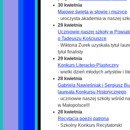
30 kwietnia
Majowe święta w słowie i muzyce
- uroczysta akademia w naszej szk
29 kwietnia
Uczniowie naszej szkoły w Powia
o Tadeuszu Kościuszce
- Wiktoria Żurek uzyskała tytuł lau
tytuł finalisty
29 kwietnia
Konkurs Literacko-Plastyczny
- wielki dzień młodych artystów i li
28 kwietnia
Gabriela Nawieśniak i Sergiusz Bub
laureata Konkursu Historycznego
- uczniowie naszej szkoły wśród n
w Małopolsce!!!
28 kwietnia
Recytacja poezji patrona
- Szkolny Konkurs Recytatorski