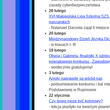
zasady cyberbezpieczeństwa
26 lutego
XVI Małopolska Liga Szkolna SZS
narciarskich
- Natanael Dacosta zajął II miejsce
20 lutego
Międzynarodowy Dzień Języka Ojc
- w klasach I- III
19 lutego
Oliwia i Gabriela- finalistki X jubil
powiatowego konkursu ,,Zawodow
- serdecznie gratulujemy!
3 lutego
Anioły naprawdę są wśród nas
- podsumowanie konkursu i bal int
Podstawowej w Rupniowie
22 stycznia
Czy śnieg może być kolorowy?
- lekcja plastyki na świeżym powiet