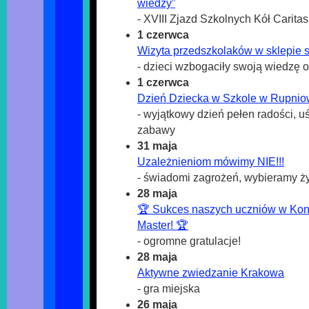
wiedzy”
- XVIII Zjazd Szkolnych Kół Caritas
1 czerwca
Wizyta przedszkolaków w sklepie
- dzieci wzbogaciły swoją wiedzę
1 czerwca
Dzień Dziecka w Szkole w Rupnio
- wyjątkowy dzień pełen radości, u
zabawy
31 maja
Uzależnieniom mówimy NIE!!!
- świadomi zagrożeń, wybieramy ż
28 maja
🏆 Sukces naszych uczniów w Ko
Master! 🏆
- ogromne gratulacje!
28 maja
Aktywne zwiedzanie Krakowa
- gra miejska
26 maja