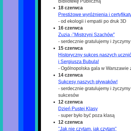
Bibliotekę Publiczną
18 czerwca
Prestiżowe wyróżnienia i certyfikat
- od ekologii i empatii po druk 3D
16 czerwca
Zuzia -"Mistrzyni Szachów”
- serdecznie gratulujemy i życzym
15 czerwca
Historyczny sukces naszych uczni
i Sergiusza Bubula!
- Ogólnopolska gala w Warszawie 
14 czerwca
Sukcesy naszych pływaków!
- serdecznie gratulujemy i życzymy
sukcesów
12 czerwca
Dzień Pustej Klasy
- super było być poza klasą
12 czerwca
"Jak nie czytam, jak czytam"