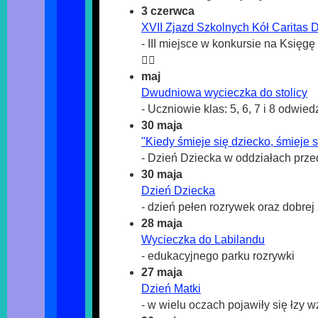
3 czerwca
XVII Zjazd Szkolnych Kół Caritas D
- III miejsce w konkursie na Księg
❤️‍🔥
maj
Dwudniowa wycieczka do stolicy
- Uczniowie klas: 5, 6, 7 i 8 odwie
30 maja
"Kiedy śmieje się dziecko, śmieje s
- Dzień Dziecka w oddziałach prz
30 maja
Dzień Dziecka
- dzień pełen rozrywek oraz dobre
28 maja
Wycieczka do Labilandu
- edukacyjnego parku rozrywki
27 maja
Dzień Matki
- w wielu oczach pojawiły się łzy 