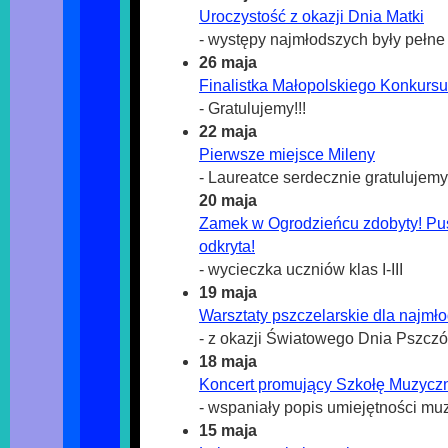
Uroczystość z okazji Dnia Matki
- występy najmłodszych były pełne
26 maja
Finalistka Małopolskiego Konkurs
- Gratulujemy!!!
22 maja
Pierwsze miejsce Mileny
- Laureatce serdecznie gratulujemy!
20 maja
Zamek w Ogrodzieńcu zdobyty! Pu
odkryta!
- wycieczka uczniów klas I-III
19 maja
Warsztaty pszczelarskie dla najmł
- z okazji Światowego Dnia Pszczó
18 maja
Koncert promujący Szkołę Muzyczn
- wspaniały popis umiejętności m
15 maja