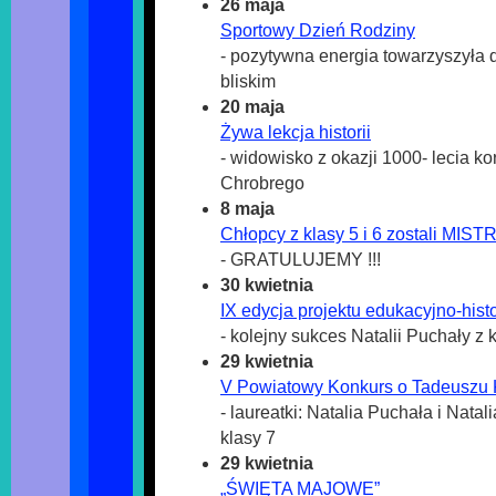
26 maja
Sportowy Dzień Rodziny
- pozytywna energia towarzyszyła 
bliskim
20 maja
Żywa lekcja historii
- widowisko z okazji 1000- lecia k
Chrobrego
8 maja
Chłopcy z klasy 5 i 6 zostali MI
- GRATULUJEMY !!!
30 kwietnia
IX edycja projektu edukacyjno-his
- kolejny sukces Natalii Puchały z 
29 kwietnia
V Powiatowy Konkurs o Tadeuszu 
- laureatki: Natalia Puchała i Natal
klasy 7
29 kwietnia
„ŚWIĘTA MAJOWE”