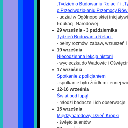
„Tydzień o Budowaniu Relacji” i „T
o Przeciwdziałaniu Przemocy Rówi
- udział w Ogólnopolskiej inicjatyw
Edukacji Narodowej
29 września - 3 października
Tydzień Budowania Relacji
- pełny rozmów, zabaw, wzruszeń 
19 września
Niecodzienna lekcja historii
- wycieczka do Wadowic i Oświęci
17 września
Spotkanie z policjantem
- spotkanie było źródłem cennej w
12-16 września
Świat pod lupą!
- młodzi badacze i ich obserwacje
15 września
Międzynarodowy Dzień Kropki
- święto talentów