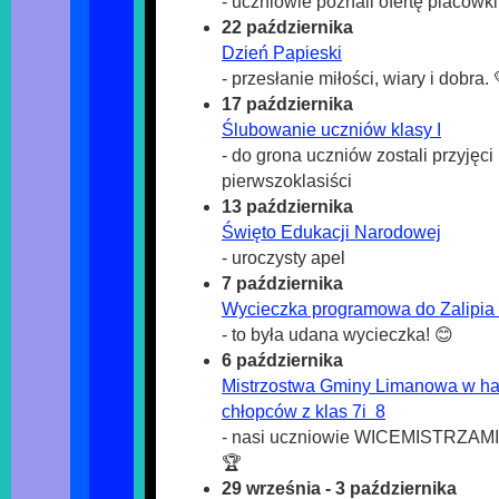
- uczniowie poznali ofertę placówki
22 października
Dzień Papieski
- przesłanie miłości, wiary i dobra. 
17 października
Ślubowanie uczniów klasy I
- do grona uczniów zostali przyjęci 
pierwszoklasiści
13 października
Święto Edukacji Narodowej
- uroczysty apel
7 października
Wycieczka programowa do Zalipia 
- to była udana wycieczka! 😊
6 października
Mistrzostwa Gminy Limanowa w hal
chłopców z klas 7i 8
- nasi uczniowie WICEMISTRZA
🏆
29 września - 3 października