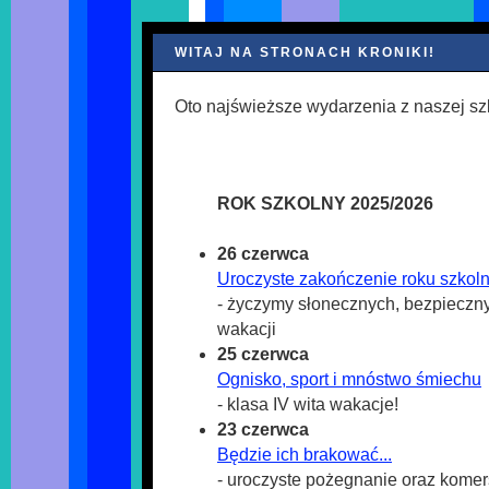
WITAJ NA STRONACH KRONIKI!
Oto najświeższe wydarzenia z naszej sz
ROK SZKOLNY 2025/2026
26 czerwca
Uroczyste zakończenie roku szkol
- życzymy słonecznych, bezpieczn
wakacji
25 czerwca
Ognisko, sport i mnóstwo śmiechu
- klasa IV wita wakacje!
23 czerwca
Będzie ich brakować...
- uroczyste pożegnanie oraz komers