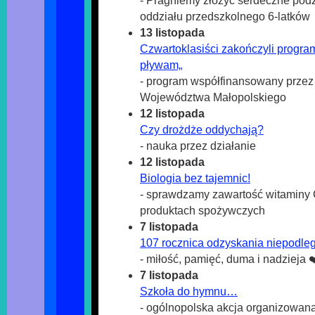
- Pragniemy złożyć serdeczne po
oddziału przedszkolnego 6-latków
13 listopada
Czwartoklasiści zakończyli progra
pływam„
- program współfinansowany przez
Województwa Małopolskiego
12 listopada
Czy drożdże oddychają?
- nauka przez działanie
12 listopada
Biologia bez tajemnic!
- sprawdzamy zawartość witaminy 
produktach spożywczych
7 listopada
107 rocznica odzyskania niepodleg
- miłość, pamięć, duma i nadzieja ❤
7 listopada
Szkoła do hymnu…
- ogólnopolska akcja organizowana