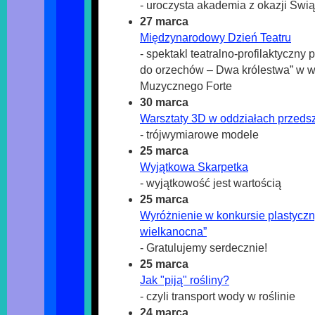
- uroczysta akademia z okazji Świ
27 marca
Międzynarodowy Dzień Teatru
- spektakl teatralno-profilaktyczny 
do orzechów – Dwa królestwa” w w
Muzycznego Forte
30 marca
Warsztaty 3D w oddziałach przeds
- trójwymiarowe modele
25 marca
Wyjątkowa Skarpetka
- wyjątkowość jest wartością
25 marca
Wyróżnienie w konkursie plastycz
wielkanocna”
- Gratulujemy serdecznie!
25 marca
Jak "piją" rośliny?
- czyli transport wody w roślinie
24 marca