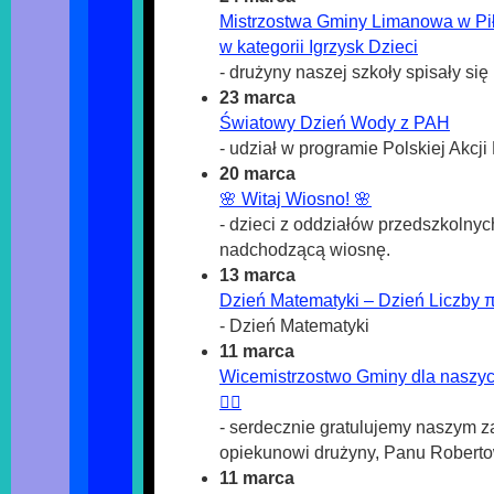
Mistrzostwa Gminy Limanowa w Pi
w kategorii Igrzysk Dzieci
- drużyny naszej szkoły spisały si
23 marca
Światowy Dzień Wody z PAH
- udział w programie Polskiej Akcj
20 marca
🌸 Witaj Wiosno! 🌸
- dzieci z oddziałów przedszkolnyc
nadchodzącą wiosnę.
13 marca
Dzień Matematyki – Dzień Liczby 
- Dzień Matematyki
11 marca
Wicemistrzostwo Gminy dla naszyc
🤾‍♂️
- serdecznie gratulujemy naszym 
opiekunowi drużyny, Panu Robert
11 marca