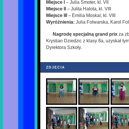
Miejsce I
– Julia Smoter, kl. VII
Miejsce II
– Julita Halota, kl. VIII
Miejsce III
– Emilia Moskal, kl. VIII
Wyróżnienia:
Julia Folwarska, Karol Fo
Nagrodę specjalną grand prix
za zb
Krystian Dziedzic z klasy 8a, uzyskał t
Dyrektora Szkoły.
ZDJĘCIA