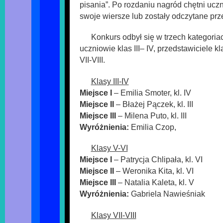
pisania”. Po rozdaniu nagród chętni ucz
swoje wiersze lub zostały odczytane pr
Konkurs odbył się w trzech kategori
uczniowie klas III– IV, przedstawiciele k
VII-VIII.
Klasy III-IV
Miejsce I
– Emilia Smoter, kl. IV
Miejsce II
– Błażej Pączek, kl. III
Miejsce III
– Milena Puto, kl. III
Wyróżnienia:
Emilia Czop,
Klasy V-VI
Miejsce I
– Patrycja Chlipała, kl. VI
Miejsce II
– Weronika Kita, kl. VI
Miejsce III
– Natalia Kaleta, kl. V
Wyróżnienia:
Gabriela Nawieśniak
Klasy VII-VIII