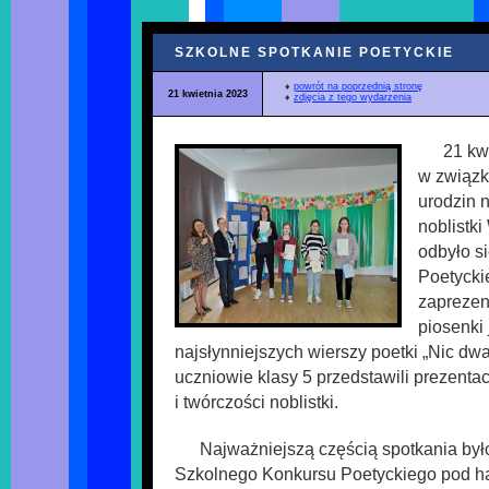
SZKOLNE SPOTKANIE POETYCKIE
♦
powrót na poprzednią stronę
21 kwietnia 2023
♦
zdjęcia z tego wydarzenia
21 kw
w związk
urodzin 
noblistk
odbyło s
Poetycki
zaprezen
piosenki
najsłynniejszych wierszy poetki „Nic dwa
uczniowie klasy 5 przedstawili prezentac
i twórczości noblistki.
Najważniejszą częścią spotkania było
Szkolnego Konkursu Poetyckiego pod h