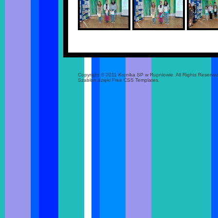
Copyright © 2011 Kronika SP w Rupniowie. All Rights Reserve
Szablon dzięki Free CSS Templates.