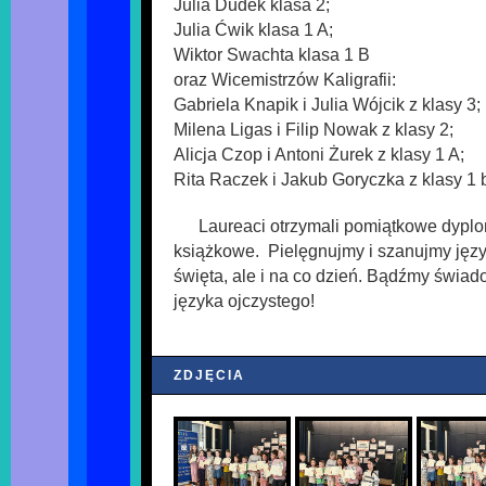
Julia Dudek klasa 2;
Julia Ćwik klasa 1 A;
Wiktor Swachta klasa 1 B
oraz Wicemistrzów Kaligrafii:
Gabriela Knapik i Julia Wójcik z klasy 3;
Milena Ligas i Filip Nowak z klasy 2;
Alicja Czop i Antoni Żurek z klasy 1 A;
Rita Raczek i Jakub Goryczka z klasy 1 
Laureaci otrzymali pomiątkowe dyplo
książkowe. Pielęgnujmy i szanujmy jęz
święta, ale i na co dzień. Bądźmy św
języka ojczystego!
ZDJĘCIA