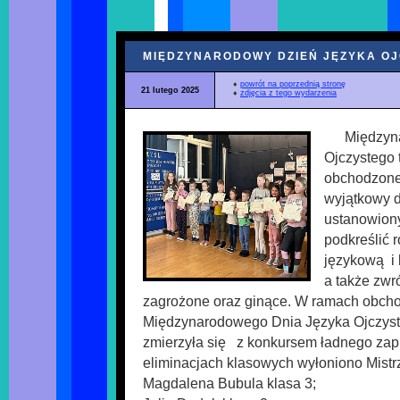
MIĘDZYNARODOWY DZIEŃ JĘZYKA O
♦
powrót na poprzednią stronę
21 lutego 2025
♦
zdjęcia z tego wydarzenia
Międzyn
Ojczystego t
obchodzone 
wyjątkowy d
ustanowion
podkreślić r
językową i 
a także zwro
zagrożone oraz ginące. W ramach obch
Międzynarodowego Dnia Języka Ojczyste
zmierzyła się z konkursem ładnego zap
eliminacjach klasowych wyłoniono Mistrzo
Magdalena Bubula klasa 3;