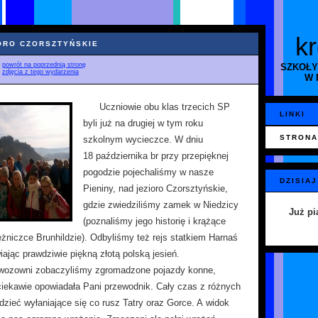
k
IORO CZORSZTYŃSKIE
♦
powrót na poprzednią stronę
SZKOŁY
♦
zdjęcia z tego wydarzenia
W 
Uczniowie obu klas trzecich SP
LINKI
byli już na drugiej w tym roku
STRONA
szkolnym wycieczce. W dniu
18 października br przy przepięknej
pogodzie pojechaliśmy w nasze
DZISIAJ
Pieniny, nad jezioro Czorsztyńskie,
gdzie zwiedziliśmy zamek w Niedzicy
Już pi
(poznaliśmy jego historię i krążące
ężniczce Brunhildzie). Odbyliśmy też rejs statkiem Harnaś
iając prawdziwie piękną złotą polską jesień.
ozowni zobaczyliśmy zgromadzone pojazdy konne,
ciekawie opowiadała Pani przewodnik. Cały czas z różnych
dzieć wyłaniające się co rusz Tatry oraz Gorce. A widok