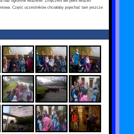
 na nas ogromne wrażenie. Zmęczeni ale pełni wrażeń
pniowa. Część uczestników chciałaby pojechać tam jeszcze