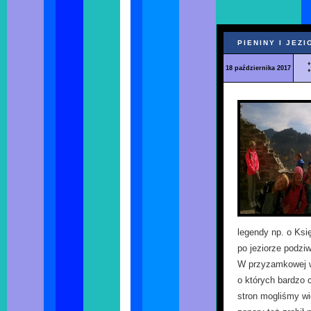
PIENINY I JEZ
18 października 2017
legendy np. o Ksi
po jeziorze podziw
W przyzamkowej w
o których bardzo 
stron mogliśmy wi