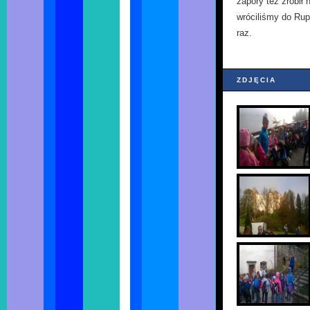
zapory też zrobił
wróciliśmy do Ru
raz.
ZDJĘCIA