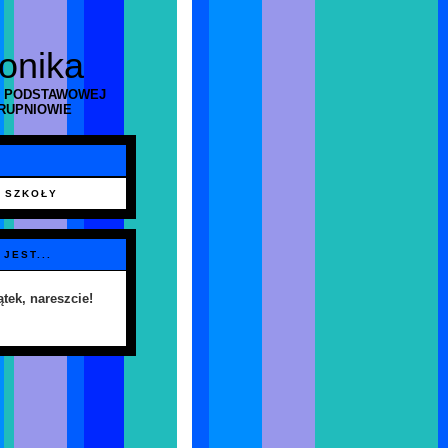
ronika
 PODSTAWOWEJ
RUPNIOWIE
 SZKOŁY
 JEST...
ątek, nareszcie!