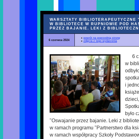
WARSZTATY BIBLIOTERAPEUTYCZNE 
W BIBLIOTECE W RUPNIOWIE POD H
PRZEZ BAJANIE. LEKI Z BIBLIOTECZ
♦
powrót na poprzednią stronę
6 czerwca 2024
♦
zdjęcia z tego wydarzenia
6 c
w bib
odbyło
spotka
i jedn
książe
dzieci
Spotk
było c
"Oswajanie przez bajanie. Leki z bibliote
w ramach programu "Partnerstwo dla ksią
w ramach współpracy Szkoły Podstawo