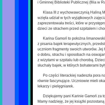
i Gminnej Biblioteki Publicznej (filia w 
Klasa III z wychowawczynią Haliną M
wzięła udział w tych wyjątkowych zajęc
zaprezentowała treści, które w przystęp
dzieci ze strachem przed szpitalem i cho
Karina Gamoń to położna limanowski
z pisania bajek terapeutycznych, przed
uczniom fragmenty swoich utworów. Jej 
o dobru, strachu i sposobach na oswaja
z wizytami w szpitalu lub chorobą. Dziec
słuchały bajek, w których bohaterami by
Po części literackiej nadeszła pora na
równie fascynujące. Uczniowie mieli okaz
lekarzy i pielęgniarek.
Dziękujemy pani Karinie Gamoń za to 
Mamy nadzieję, że jej książki pozostan