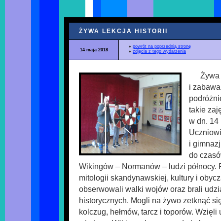
ŻYWA LEKCJA HISTORII
♦
powrót na poprzednią stronę
14 maja 2018
♦
zdjęcia z tego wydarzenia
Żywa l
i zabawa
podróżni
takie zaj
w dn. 14
Uczniowi
i gimnaz
do czasó
Wikingów – Normanów – ludzi północy. 
mitologii skandynawskiej, kultury i oby
obserwowali walki wojów oraz brali udzi
historycznych. Mogli na żywo zetknąć się
kolczug, hełmów, tarcz i toporów. Wzięli