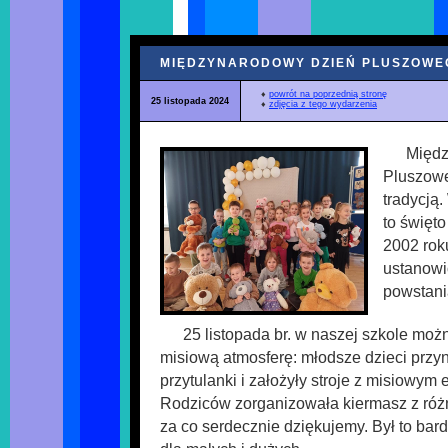
MIĘDZYNARODOWY DZIEŃ PLUSZOWEG
♦
powrót na poprzednią stronę
25 listopada 2024
♦
zdjęcia z tego wydarzenia
Międz
Pluszowe
tradycją
to święt
2002 roku
ustanowi
powstania
25 listopada br. w naszej szkole moż
misiową atmosferę: młodsze dzieci przyn
przytulanki i założyły stroje z misiowy
Rodziców zorganizowała kiermasz z róż
za co serdecznie dziękujemy. Był to bar