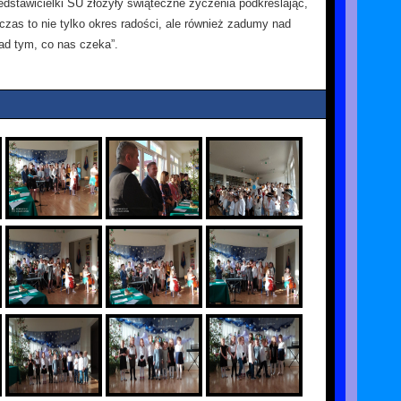
edstawicielki SU złożyły świąteczne życzenia podkreślając,
zas to nie tylko okres radości, ale również zadumy nad
nad tym, co nas czeka”.