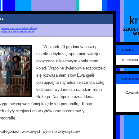
k
NA
♦
powrót na poprzednią stronę
SZKOŁY
♦
zdjęcia z tego wydarzenia
W 
W piątek 20 grudnia w naszej
LINKI
szkole odbyło się spotkanie wigilijne
STRONA
połączone z klasowym konkursem
kolęd. Wspólne świętownie rozpoczeło
się rozważaniem słów Ewangelii
DZISIAJ
opisującej to najradośniejsze dla całej
ludzkości wydarzenie narodzin Syna
Czwart
Bożego. Nastepnie każda klasa
zygotowaną wcześniej kolędę lub pastorałkę. Klasy
h użyły strojów i rekwizytów oraz przedstawiły
eografię.
 kategoriach wiekowych wyłoniło zwycięzców.