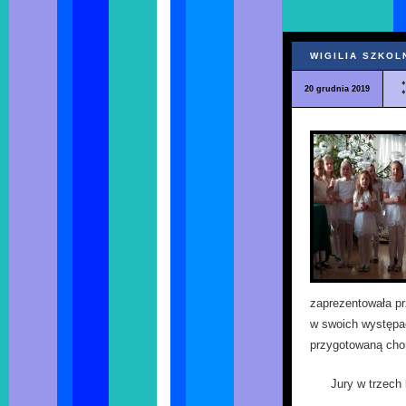
WIGILIA SZKOL
20 grudnia 2019
zaprezentowała pr
w swoich występac
przygotowaną chor
Jury w trzech