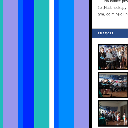
Na koniec prz
że „Nadchodzący c
tym, co minęło i 
ZDJĘCIA