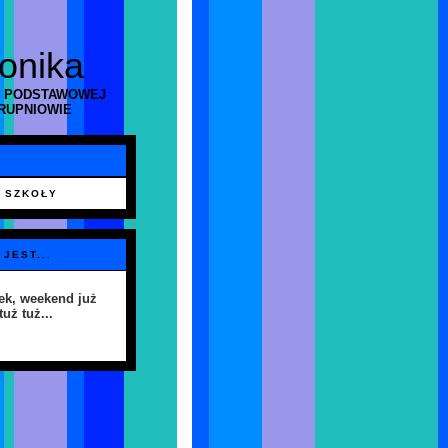
ronika
 PODSTAWOWEJ
RUPNIOWIE
 SZKOŁY
 JEST...
ek, weekend już
tuż tuż...