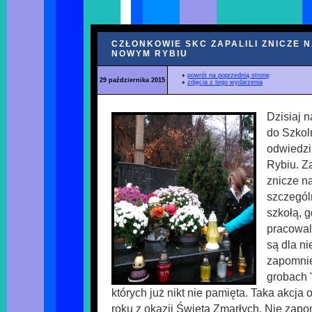
CZŁONKOWIE SKC ZAPALILI ZNICZE 
NOWYM RYBIU
♦
powrót na poprzednią stronę
29 października 2015
♦
zdjęcia z tego wydarzenia
Dzisiaj 
do Szkol
odwiedzi
Rybiu. Z
znicze n
szczegól
szkołą, g
pracowal
są dla ni
zapomnie
grobach 
których już nikt nie pamięta. Taka akcja
roku z okazji Święta Zmarłych. Nie zap