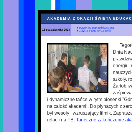
AKADEMIA Z OKAZJI ŚWIĘTA EDUKA
♦
powrót na poprzednią stronę
13 października 2023
♦
zdjęcia z tego wydarzenia
Tegor
Dnia Nau
prawdziw
energii i
nauczyci
szkoły, r
Żartobli
zaśpiewa
i dynamiczne tańce w rytm piosenki "Góry
na całość akademii. Do płynących z ser
był wesoły i wzruszający filmik. Zapras
relacji na FB:
Taneczne zakończenie ak