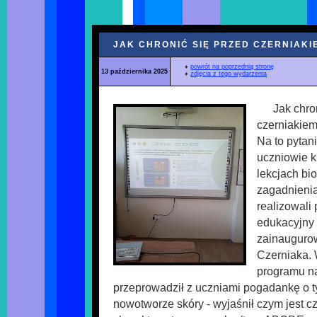
JAK CHRONIĆ SIĘ PRZED CZERNIAKI
♦
powrót na poprzednią stronę
13 października 2025
♦
zdjęcia z tego wydarzenia
Jak chro
czerniakie
Na to pytan
uczniowie k
lekcjach bi
zagadnienia
realizowali 
edukacyjny 
zainauguro
Czerniaka. 
programu na
przeprowadził z uczniami pogadankę o 
nowotworze skóry - wyjaśnił czym jest c