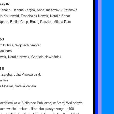
asy 0-1
Banach, Hannna Zaręba, Anna Juszczak –Stefańska
h Knurowski, Franciszek Nowak, Natalia Banat
pach, Emilia Czop, Błażej Pączek, Milena Puto
2-3
z Bubula, Wojciech Smoter
an Puto
owak, Natalia Nowak, Gabriela Nawieśniak
4-8
 Zaręba, Julia Piwowarczyk
a Ryś
a Moskal, Natalia Zapała
aździernika w Bibliotece Publicznej w Starej Wsi odbyło
sumowanie konkursu literacko-plastycznego: ,,100.