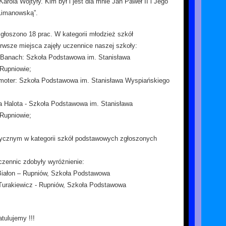
arola Wojtyły. Kim był i jest dla mnie Jan Paweł II i Jego
 Limanowską”.
głoszono 18 prac. W kategorii młodzież szkół
wsze miejsca zajęły uczennice naszej szkoły:
Banach: Szkoła Podstawowa im. Stanisława
Rupniowie;
moter: Szkoła Podstawowa im. Stanisława Wyspiańskiego
 Halota - Szkoła Podstawowa im. Stanisława
Rupniowie;
tycznym w kategorii szkół podstawowych zgłoszonych
zennic zdobyły wyróżnienie:
iałon – Rupniów, Szkoła Podstawowa
Turakiewicz - Rupniów, Szkoła Podstawowa
tulujemy !!!