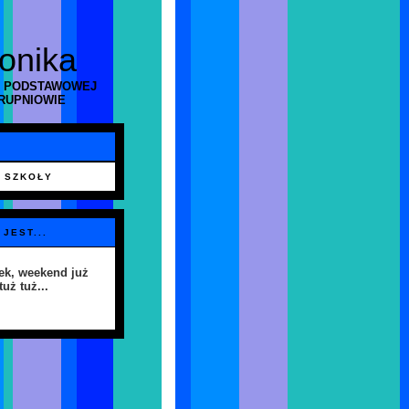
ronika
 PODSTAWOWEJ
RUPNIOWIE
 SZKOŁY
 JEST...
ek, weekend już
tuż tuż...