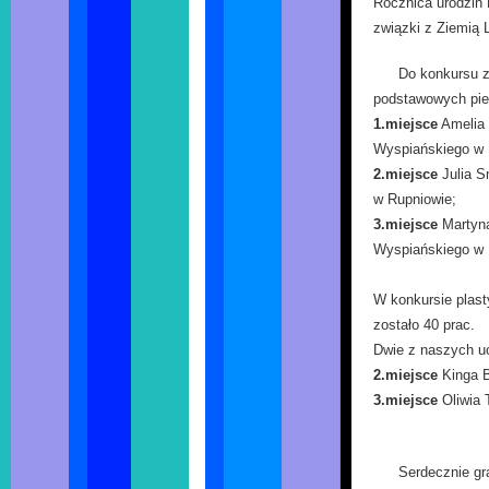
Rocznica urodzin K
związki z Ziemią
Do konkursu z
podstawowych pier
1.miejsce
Amelia 
Wyspiańskiego w 
2.miejsce
Julia S
w Rupniowie;
3.miejsce
Martyna
Wyspiańskiego w 
W konkursie plas
zostało 40 prac.
Dwie z naszych uc
2.miejsce
Kinga B
3.miejsce
Oliwia 
Serdecznie gra