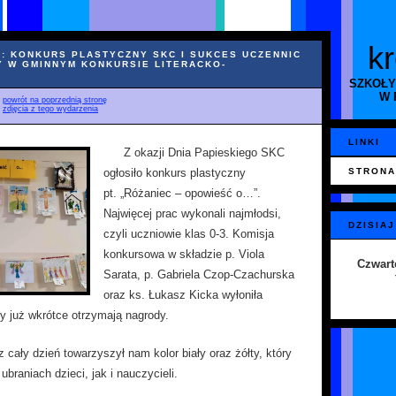
k
I: KONKURS PLASTYCZNY SKC I SUKCES UCZENNIC
Y W GMINNYM KONKURSIE LITERACKO-
SZKOŁY
W 
♦
powrót na poprzednią stronę
♦
zdjęcia z tego wydarzenia
LINKI
Z okazji Dnia Papieskiego SKC
ogłosiło konkurs plastyczny
STRONA
pt. „Różaniec – opowieść o…”.
Najwięcej prac wykonali najmłodsi,
DZISIAJ
czyli uczniowie klas 0-3. Komisja
konkursowa w składzie p. Viola
Czwart
Sarata, p. Gabriela Czop-Czachurska
oraz ks. Łukasz Kicka wyłoniła
y już wkrótce otrzymają nagrody.
 cały dzień towarzyszył nam kolor biały oraz żółty, który
ubraniach dzieci, jak i nauczycieli.