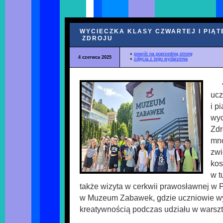
WYCIECZKA KLASY CZWARTEJ I PIĄT
ZDROJU
♦
powrót na poprzednią stronę
4 czerwca 2025
♦
zdjęcia z tego wydarzenia
ucz
i p
wyc
Zdr
mnó
zwi
kos
w t
także wizyta w cerkwii prawosławnej w 
w Muzeum Zabawek, gdzie uczniowie wy
kreatywnością podczas udziału w warszt