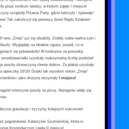
zły pisać konkurs wiedzy, w którym zajęły I miejsce!
yny urządziły Piżama Party, gdzie tańczyły i śpiewały!
wa! Tak zakończył się pierwszy dzień Rajdu Szlakiem
a.
0 rano „Żmije” już się obudziły. Zrobiły sobie warkoczyki i
 bluzki. Wyglądały na idealnie zgrany zespół, co w
goriach się potwierdziło! W konkursie na piosenkę
 przedstawicielki uzyskały maksymalną liczbę punktów!
je poszły dziewczyną równie dobrze. Za plakat uzyskały
za apteczkę 10/10! Dzięki tak wysokim notom „Żmije”
ciwników i jako drużyna otrzymały
I miejsce!
nagród mistrzynie poszły na pizzę. Następnie udały się
mów.
eczne gratulacje i życzymy kolejnych sukcesów!
ż pogratulować Katarzynie Szumańskiej, która w
ursie Krsomówczym zajęła II miejsce!