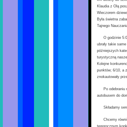
Klaudia z Olą pos
Wieczorem dziewcz
Była świetna zaba
Tajnego Nauczani
O godzinie 5:0
ubrały takie same
późniejszych kate
turystyczną nasze
Kolejne konkurenc
punktów; 6/10, a 
znokautowały prze
Po odebraniu 
autobusem do do
Składamy serd
Chcemy równie
tegorocznym konk