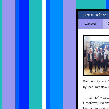
„ŻMIJE GÓRĄ!”
23.05.2017
Wiktoria Bogacz,
był pan Jarosław 
„Żmije” wraz 
Limanowej. Po dro
km doszły do szko