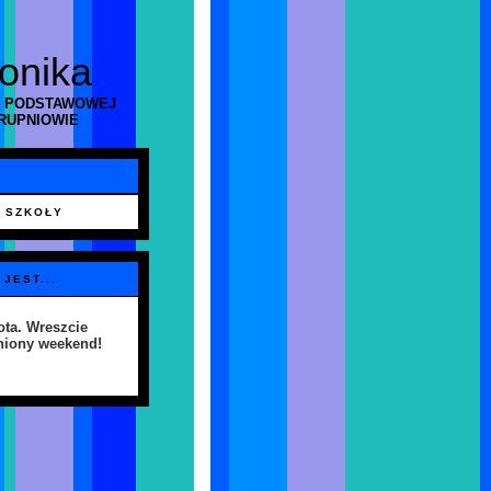
ronika
 PODSTAWOWEJ
RUPNIOWIE
 SZKOŁY
 JEST...
ta. Wreszcie
niony weekend!