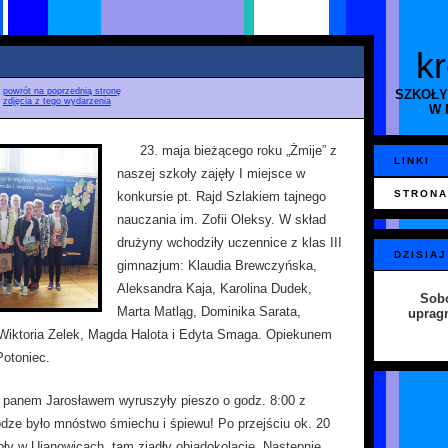
k
♦
powrót na poprzednią stronę
SZKOŁY
♦
zdjęcia z tego wydarzenia
W 
23. maja bieżącego roku „Żmije” z
LINKI
naszej szkoły zajęły I miejsce w
STRONA
konkursie pt. Rajd Szlakiem tajnego
nauczania im. Zofii Oleksy. W skład
drużyny wchodziły uczennice z klas III
DZISIAJ
gimnazjum: Klaudia Brewczyńska,
Aleksandra Kaja, Karolina Dudek,
Sobo
Marta Matląg, Dominika Sarata,
uprag
 Wiktoria Zelek, Magda Halota i Edyta Smaga. Opiekunem
Potoniec.
z panem Jarosławem wyruszyły pieszo o godz. 8:00 z
dze było mnóstwo śmiechu i śpiewu! Po przejściu ok. 20
ły w Ujanowicach, tam zjadły obiadokolację. Następnie