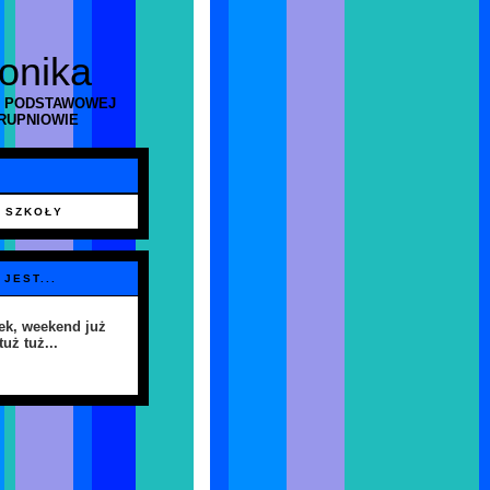
ronika
 PODSTAWOWEJ
RUPNIOWIE
 SZKOŁY
 JEST...
ek, weekend już
tuż tuż...