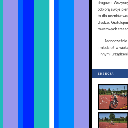
drogowe. Wszyscy
odbiorą swoje pie
to dla uczniów wa
drodze. Gratuluje
rowerowych trasa
Jednocześnie 
i młodzież w wiek
i innymi urządzen
ZDJĘCIA