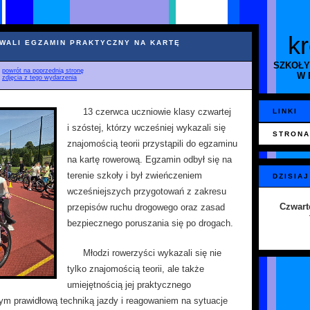
k
AWALI EGZAMIN PRAKTYCZNY NA KARTĘ
SZKOŁY
♦
powrót na poprzednią stronę
W 
♦
zdjęcia z tego wydarzenia
13 czerwca uczniowie klasy czwartej
LINKI
i szóstej, którzy wcześniej wykazali się
STRONA
znajomością teorii przystąpili do egzaminu
na kartę rowerową. Egzamin odbył się na
terenie szkoły i był zwieńczeniem
DZISIAJ
wcześniejszych przygotowań z zakresu
Czwart
przepisów ruchu drogowego oraz zasad
bezpiecznego poruszania się po drogach.
Młodzi rowerzyści wykazali się nie
tylko znajomością teorii, ale także
umiejętnością jej praktycznego
ym prawidłową techniką jazdy i reagowaniem na sytuacje