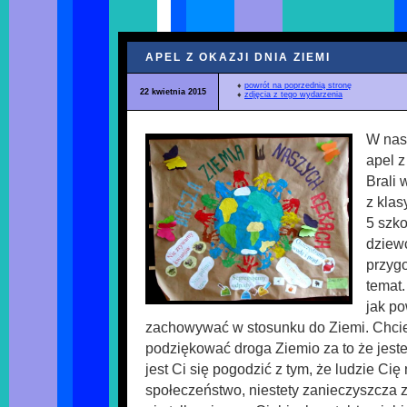
APEL Z OKAZJI DNIA ZIEMI
♦
powrót na poprzednią stronę
22 kwietnia 2015
♦
zdjęcia z tego wydarzenia
W nasz
apel z
Brali 
z klas
5 szk
dziewc
przygo
temat
jak po
zachowywać w stosunku do Ziemi. Chcie
podziękować droga Ziemio za to że jeste
jest Ci się pogodzić z tym, że ludzie Cię
społeczeństwo, niestety zanieczyszcza z