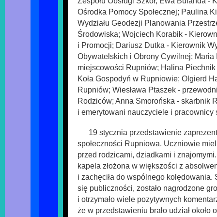
Zespołu Obsługi Szkół; Ewa Bulanda - 
Ośrodka Pomocy Społecznej; Paulina Kit
Wydziału Geodezji Planowania Przestrz
Środowiska; Wojciech Korabik - Kierown
i Promocji; Dariusz Dutka - Kierownik W
Obywatelskich i Obrony Cywilnej; Maria
miejscowości Rupniów; Halina Piechnik
Koła Gospodyń w Rupniowie; Olgierd Hal
Rupniów; Wiesława Ptaszek - przewodn
Rodziców; Anna Smorońska - skarbnik 
i emerytowani nauczyciele i pracownicy 
19 stycznia przedstawienie zaprezen
społeczności Rupniowa. Uczniowie mieli
przed rodzicami, dziadkami i znajomymi.
kapela złożona w większości z absolwen
i zachęciła do wspólnego kolędowania.
się publiczności, zostało nagrodzone g
i otrzymało wiele pozytywnych komentarz
że w przedstawieniu brało udział około 