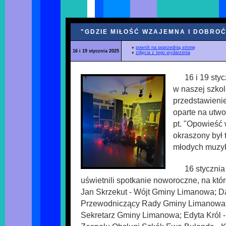
"GDZIE MIŁOŚĆ WZAJEMNA I DOBROĆ.
♦
powrót na poprzednią stronę
16 i 19 stycznia 2025
♦
zdjęcia z tego wydarzenia
16 i 19 sty
w naszej szko
przedstawieni
oparte na utw
pt. "Opowieść 
okraszony był 
młodych muzy
16 stycznia
uświetnili spotkanie noworoczne, na któr
Jan Skrzekut - Wójt Gminy Limanowa; Da
Przewodniczący Rady Gminy Limanowa; 
Sekretarz Gminy Limanowa; Edyta Król 