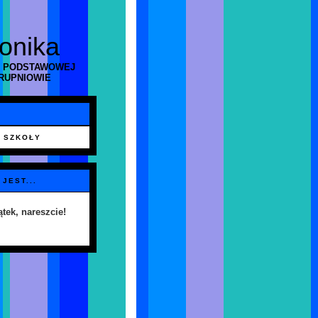
ronika
 PODSTAWOWEJ
RUPNIOWIE
 SZKOŁY
 JEST...
ątek, nareszcie!