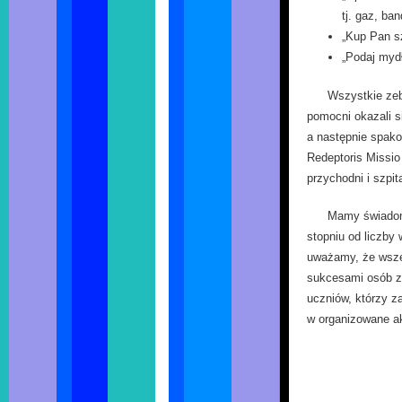
tj. gaz, ba
„Kup Pan s
„Podaj mydł
Wszystkie zeb
pomocni okazali s
a następnie spak
Redeptoris Missio
przychodni i szpita
Mamy świadom
stopniu od liczby
uważamy, że wszel
sukcesami osób z 
uczniów, którzy z
w organizowane 