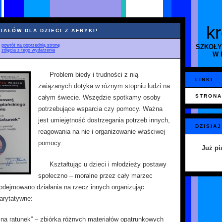
k
IAŁÓW DLA DZIECI Z AFRYKI!
♦
powrót na poprzednią stronę
SZKOŁY
♦
zdjęcia z tego wydarzenia
W 
Problem biedy i trudności z nią
LINKI
związanych dotyka w różnym stopniu ludzi na
STRONA
całym świecie. Wszędzie spotkamy osoby
potrzebujące wsparcia czy pomocy. Ważna
jest umiejętność dostrzegania potrzeb innych,
DZISIAJ
reagowania na nie i organizowanie właściwej
pomocy.
Już pi
Kształtując u dzieci i młodzieży postawy
społeczno – moralne przez cały marzec
odejmowano działania na rzecz innych organizując
arytatywne:
 na ratunek” – zbiórka różnych materiałów opatrunkowych