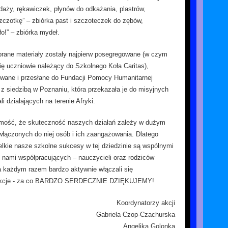
ndaży, rękawiczek, płynów do odkażania, plastrów,
zczotkę” – zbiórka past i szczoteczek do zębów,
o!” – zbiórka mydeł.
rane materiały zostały najpierw posegregowane (w czym
ię uczniowie należący do Szkolnego Koła Caritas),
owane i przesłane do Fundacji Pomocy Humanitarnej
 z siedzibą w Poznaniu, która przekazała je do misyjnych
li działających na terenie Afryki.
ość, że skuteczność naszych działań zależy w dużym
 włączonych do niej osób i ich zaangażowania. Dlatego
kie nasze szkolne sukcesy w tej dziedzinie są wspólnymi
nami współpracujących – nauczycieli oraz rodziców
a każdym razem bardzo aktywnie włączali się
akcje - za co BARDZO SERDECZNIE DZIĘKUJEMY!
Koordynatorzy akcji
Gabriela Czop-Czachurska
Angelika Golonka