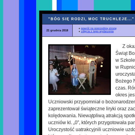
"BÓG SIĘ RODZI, MOC TRUCHLEJE..."
♦
powrót na poprzednią stronę
21 grudnia 2018
♦
zdjęcia z tego wydarzenia
Z okaz
Świąt Bo
w Szkol
w Rupnio
uroczyst
Bożego N
czas. Ró
okres je
Uczniowski przypomniał o bożonarodzen
zaprezentował świąteczne liryki oraz za
kolędowania. Niewątpliwą atrakcją spot
uczniów kl. „0”, których przygotowała pa
Uroczystość uatrakcyjnili uczniowie uzd