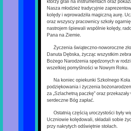
którzy grali na instrumentach oraz pokaz
Nasza młodzież tradycyjnie zaprezentow
kolędy i wprowadziła magiczną aurę. Uc
oraz wszyscy pracownicy szkoły ogarni
nastrojem śpiewali wspólnie kolędy, rado
Pana na Ziemie.
Życzenia świąteczno-noworoczne złoż
Danuta Dębska, życząc wszystkim zebr
Bożego Narodzenia spędzonych w rodzin
wszelkiej pomyślności w Nowym Roku.
Na koniec opiekunki Szkolnego Koła 
podziękowania i życzenia bożonarodze
za „Szlachetną paczkę” oraz przekazał
serdeczne Bóg zapłać.
Ostatnią częścią uroczystości były wi
Uczniowie kolędowali, składali sobie ży
przy nakrytych odświętnie stołach.