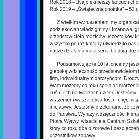
Rok 2018 – „Najpiękniejszy łańcuch cho
Rok 2019 – „Świąteczna choinka” – 53 u
Z wielkim wzruszeniem, my organizat
podziękowań władz gminy Limanowa, go
przedstawiciela rodziców uczestników k
wszystko po raz kolejny utwierdziło nas
nasze działania mają sens, bo dają dużo 
Podsumowując te 10 lat chcemy jeszc
głęboką wdzięczność przedstawicielom in
firm, indywidualnym darczyńcom. Drodzy 
Wam możemy co roku spełniać marzenia 
i uśmiech na twarzach dzieci. Jesteśm
wrażeniem waszej otwartości i chęci wsp
inicjatywy. Jesteśmy przekonane, że cz
do Państwa. Wyrazy wdzięczności kieru
Piotra Wyrwy, właściciela Centrum Szko
który co roku dba o zdrowie i bezpiecze
uczestników zabawy .