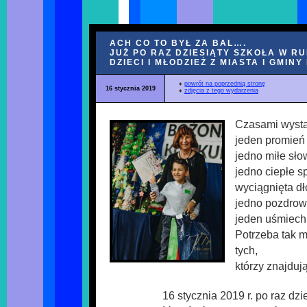
ACH CO TO BYŁ ZA BAL….
JUŻ PO RAZ DZIESIĄTY SZKOŁA W R
DZIECI I MŁODZIEŻ Z MIASTA I GMIN
♦
powrót na poprzednią stronę
16 stycznia 2019
♦
zdjęcia z tego wydarzenia
Czasami wystar
jeden promień 
jedno miłe słow
jedno ciepłe sp
wyciągnięta dł
jedno pozdrow
jeden uśmiech.
Potrzeba tak m
tych,
którzy znajduj
16 stycznia 2019 r. po raz dzi