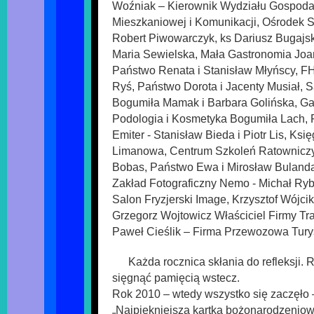
Woźniak – Kierownik Wydziału Gospoda
Mieszkaniowej i Komunikacji, Ośrodek 
Robert Piwowarczyk, ks Dariusz Bugajski
Maria Sewielska, Mała Gastronomia Jo
Państwo Renata i Stanisław Młyńscy, 
Ryś, Państwo Dorota i Jacenty Musiał, S
Bogumiła Mamak i Barbara Golińska, Ga
Podologia i Kosmetyka Bogumiła Lach,
Emiter - Stanisław Bieda i Piotr Lis, Ks
Limanowa, Centrum Szkoleń Ratowniczy
Bobas, Państwo Ewa i Mirosław Bulanda
Zakład Fotograficzny Nemo - Michał Ryb
Salon Fryzjerski Image, Krzysztof Wójci
Grzegorz Wojtowicz Właściciel Firmy Tr
Paweł Cieślik – Firma Przewozowa Tury
Każda rocznica skłania do refleksji
sięgnąć pamięcią wstecz.
Rok 2010 – wtedy wszystko się zaczęło –
„Najpiękniejsza kartka bożonarodzeniowa