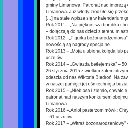
gminy Limanowa. Patronat nad imprezą
Limanowa. Już wtedy zrodziło się przeko
[…] na stałe wpisze się w kalendarium g
Rok 2011 – „Najpiękniejsza bombka cho
– dołączają do nas dzieci z terenu mia
Rok 2012 –„Figurka bożonarodzeniowa”
nowością są nagrody specjalne
Rok 2013 – „Moja ulubiona kolęda lub pa
uczniów
Rok 2014 – „Gwiazda betlejemska” – 50
26 stycznia 2015 z wielkim żalem otrzym
odeszła od nas Wiktoria Biedroń. Na za
w naszej pamięci jej uśmiechnięta buzia
Rok 2015 – „Niebiosa i ziemio, chwalcie
patronat nad naszym konkursem obejmuj
Limanowa
Rok 2016 –„Anioł pasterzom mówił: Chry
– 61 uczniów
Rok 2017 – „Witraż bożonarodzeniowy” 