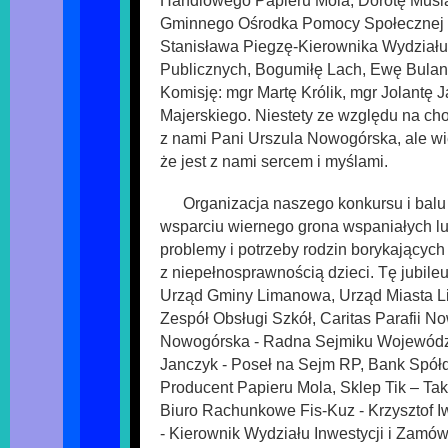
Handlowego Papieru Mola, Dorotę Musia
Gminnego Ośrodka Pomocy Społecznej 
Stanisława Piegzę-Kierownika Wydziału
Publicznych, Bogumiłę Lach, Ewę Bula
Komisję: mgr Martę Królik, mgr Jolantę 
Majerskiego. Niestety ze względu na ch
z nami Pani Urszula Nowogórska, ale wie
że jest z nami sercem i myślami.
Organizacja naszego konkursu i balu
wsparciu wiernego grona wspaniałych lu
problemy i potrzeby rodzin borykających
z niepełnosprawnością dzieci. Tę jubile
Urząd Gminy Limanowa, Urząd Miasta 
Zespół Obsługi Szkół, Caritas Parafii N
Nowogórska - Radna Sejmiku Wojewódz
Janczyk - Poseł na Sejm RP, Bank Spół
Producent Papieru Mola, Sklep Tik – Ta
Biuro Rachunkowe Fis-Kuz - Krzysztof I
- Kierownik Wydziału Inwestycji i Zamów