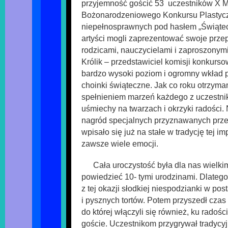
przyjemność gościć 53 uczestników X M
Bożonarodzeniowego Konkursu Plastycz
niepełnosprawnych pod hasłem „Świątec
artyści mogli zaprezentować swoje prze
rodzicami, nauczycielami i zaproszonym
Królik – przedstawiciel komisji konkurso
bardzo wysoki poziom i ogromny wkład
choinki świąteczne. Jak co roku otrzyma
spełnieniem marzeń każdego z uczestni
uśmiechy na twarzach i okrzyki radości.
nagród specjalnych przyznawanych przez
wpisało się już na stałe w tradycję tej i
zawsze wiele emocji.
Cała uroczystość była dla nas wielk
powiedzieć 10- tymi urodzinami. Dlateg
z tej okazji słodkiej niespodzianki w pos
i pysznych tortów. Potem przyszedł cza
do której włączyli się również, ku radośc
goście. Uczestnikom przygrywał tradycyj