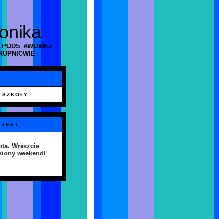
ronika
 PODSTAWOWEJ
RUPNIOWIE
 SZKOŁY
 JEST...
ta. Wreszcie
niony weekend!