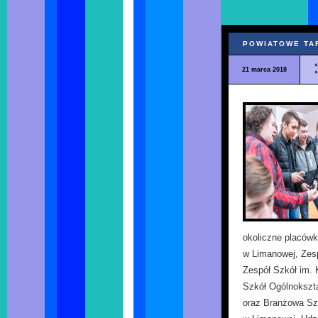
POWIATOWE TA
21 marca 2018
okoliczne placówk
w Limanowej, Zesp
Zespół Szkół im.
Szkół Ogólnokszt
oraz Branżowa Szk