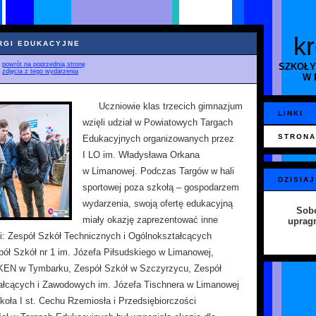
k
RGI EDUKACYJNE
♦
powrót na poprzednią stronę
SZKOŁY
♦
zdjęcia z tego wydarzenia
W 
Uczniowie klas trzecich gimnazjum
LINKI
wzięli udział w Powiatowych Targach
STRONA
Edukacyjnych organizowanych przez
I LO im. Władysława Orkana
w Limanowej. Podczas Targów w hali
DZISIAJ
sportowej poza szkołą – gospodarzem
wydarzenia, swoją ofertę edukacyjną
Sobo
miały okazję zaprezentować inne
uprag
i: Zespół Szkół Technicznych i Ogólnokształcących
ół Szkół nr 1 im. Józefa Piłsudskiego w Limanowej,
 KEN w Tymbarku, Zespół Szkół w Szczyrzycu, Zespół
ałcących i Zawodowych im. Józefa Tischnera w Limanowej
oła I st. Cechu Rzemiosła i Przedsiębiorczości