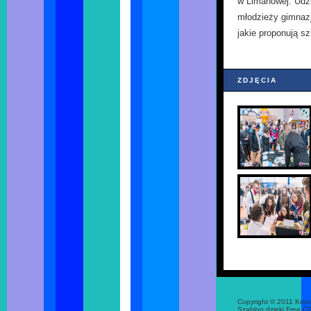
w Limanowej. Udzi
młodzieży gimnazj
jakie proponują s
ZDJĘCIA
Copyright © 2011 Kron
Szablon dzięki Free C