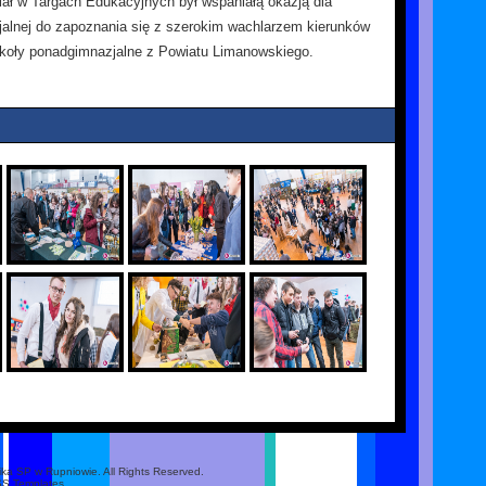
ał w Targach Edukacyjnych był wspaniałą okazją dla
alnej do zapoznania się z szerokim wachlarzem kierunków
zkoły ponadgimnazjalne z Powiatu Limanowskiego.
ika SP w Rupniowie. All Rights Reserved.
SS Templates.