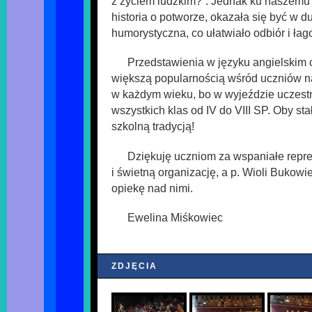
z życiem ludzkim?”. Jednak ku naszemu 
historia o potworze, okazała się być w d
humorystyczna, co ułatwiało odbiór i łag
Przedstawienia w języku angielskim c
większą popularnością wśród uczniów nas
w każdym wieku, bo w wyjeździe uczestn
wszystkich klas od IV do VIII SP. Oby st
szkolną tradycją!
Dziękuję uczniom za wspaniałe repr
i świetną organizację, a p. Wioli Bukowie
opiekę nad nimi.
Ewelina Miśkowiec
ZDJĘCIA