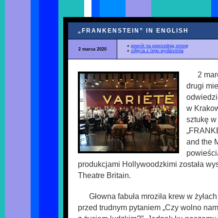
„FRANKENSTEIN” IN ENGLISH
♦
powrót na poprzednią stronę
2 marca 2020
♦
zdjęcia z tego wydarzenia
2 mar
drugi mi
odwiedzić
w Krakow
sztukę w
„FRANKE
and the 
powieści
produkcjami Hollywoodzkimi została wy
Theatre Britain.
Głowna fabuła mroziła krew w żyłach
przed trudnym pytaniem „Czy wolno na