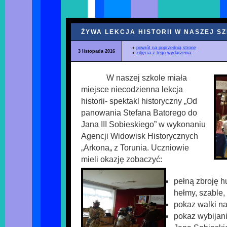
ŻYWA LEKCJA HISTORII W NASZEJ S
♦
powrót na poprzednią stronę
3 listopada 2016
♦
zdjęcia z tego wydarzenia
W naszej szkole miała
miejsce niecodzienna lekcja
historii- spektakl historyczny „Od
panowania Stefana Batorego do
Jana III Sobieskiego” w wykonaniu
Agencji Widowisk Historycznych
„Arkona„ z Torunia. Uczniowie
mieli okazję zobaczyć:
pełną zbroję h
hełmy, szable,
pokaz walki na
pokaz wybijan