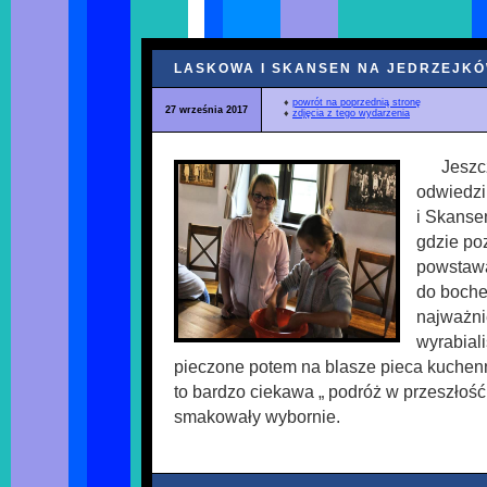
LASKOWA I SKANSEN NA JEDRZEJK
♦
powrót na poprzednią stronę
27 września 2017
♦
zdjęcia z tego wydarzenia
Jeszc
odwiedzi
i Skanse
gdzie poz
powstawa
do boche
najważni
wyrabial
pieczone potem na blasze pieca kuchen
to bardzo ciekawa „ podróż w przeszłość
smakowały wybornie.