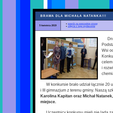
BRAWA DLA MICHAŁA NATANKA!!!
♦
powrót na poprzednią stronę
5 kwietnia 2019
♦
zdjęcia z tego wydarzenia
Dni
Podst
Wsi o
Konku
celem
i rozw
chemi
W konkursie brało udział łącznie 20 u
i III gimnazjum z terenu gminy. Naszą sz
Karolina Kapitan oraz Michał Natanek, 
miejsce.
Uczestnicy konkursu mieli nie lada z