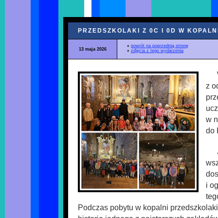
PRZEDSZKOLAKI Z 0C I 0D W KOPALN
♦
powrót na poprzednią stronę
13 maja 2026
♦
zdjęcia z tego wydarzenia
z o
prz
ucz
w n
do 
wsz
dos
i o
teg
Podczas pobytu w kopalni przedszkolaki