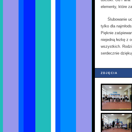
elementy, które z
Ślubowanie uc
tylko dla najmłods
Pięknie zaśpiewan
niejedną łezkę z 
wszystkich. Rodzic
serdecznie dzięku
ZDJĘCIA