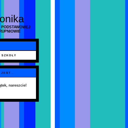
ronika
 PODSTAWOWEJ
RUPNIOWIE
 SZKOŁY
 JEST...
ątek, nareszcie!