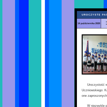
UROCZYSTE PA
14 października 2020
Uroczystość w
Uczniowskiego: Ka
one zaproszonych 
W niezwykle p