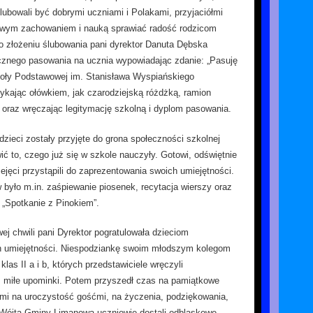
ślubowali być dobrymi uczniami i Polakami, przyjaciółmi
, swym zachowaniem i nauką sprawiać radość rodzicom
o złożeniu ślubowania pani dyrektor Danuta Dębska
cznego pasowania na ucznia wypowiadając zdanie: „Pasuję
koły Podstawowej im. Stanisława Wyspiańskiego
tykając ołówkiem, jak czarodziejską różdżką, ramion
 oraz wręczając legitymację szkolną i dyplom pasowania.
zieci zostały przyjęte do grona społeczności szkolnej
ić to, czego już się w szkole nauczyły. Gotowi, odświętnie
zejęci przystąpili do zaprezentowania swoich umiejętności.
było m.in. zaśpiewanie piosenek, recytacja wierszy oraz
. „Spotkanie z Pinokiem”.
ej chwili pani Dyrektor pogratulowała dzieciom
 umiejętności. Niespodziankę swoim młodszym kolegom
klas II a i b, których przedstawiciele wręczyli
m miłe upominki. Potem przyszedł czas na pamiątkowe
ymi na uroczystość gośćmi, na życzenia, podziękowania,
 Wójta Gminy Limanowa uczniowie dostali odblaskowe