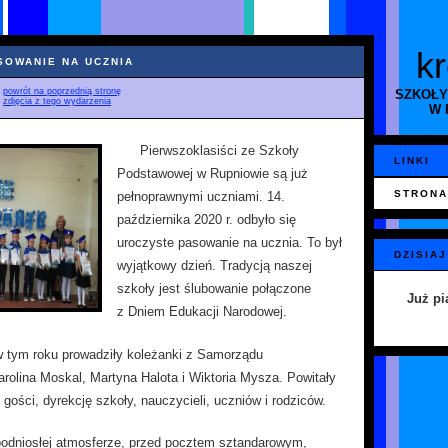
k
SOWANIE NA UCZNIA
♦
powrót na poprzednią stronę
SZKOŁY
♦
zdjęcia z tego wydarzenia
W 
Pierwszoklasiści ze Szkoły
LINKI
Podstawowej w Rupniowie są już
STRONA
pełnoprawnymi uczniami. 14.
października 2020 r. odbyło się
uroczyste pasowanie na ucznia. To był
DZISIAJ
wyjątkowy dzień. Tradycją naszej
szkoły jest ślubowanie połączone
Już pi
z Dniem Edukacji Narodowej.
 tym roku prowadziły koleżanki z Samorządu
rolina Moskal, Martyna Halota i Wiktoria Mysza. Powitały
gości, dyrekcję szkoły, nauczycieli, uczniów i rodziców.
odniosłej atmosferze, przed pocztem sztandarowym,