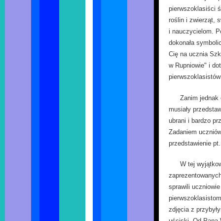
pierwszoklasiści 
roślin i zwierząt
i nauczycielom. P
dokonała symboli
Cię na ucznia Sz
w Rupniowie" i do
pierwszoklasistów
Zanim jednak d
musiały przedstaw
ubrani i bardzo pr
Zadaniem uczniów 
przedstawienie pt
W tej wyjątkow
zaprezentowanych
sprawili uczniowie 
pierwszoklasisto
zdjęcia z przybył
uściski. Od Pana