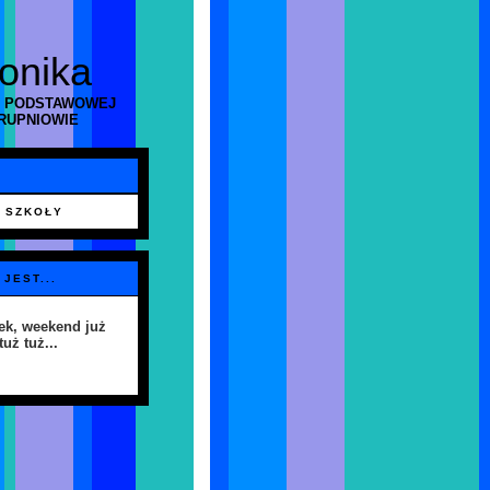
ronika
 PODSTAWOWEJ
RUPNIOWIE
 SZKOŁY
 JEST...
ek, weekend już
tuż tuż...