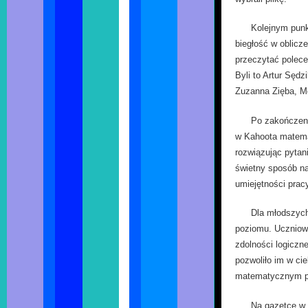
Kolejnym punk
biegłość w oblicz
przeczytać polece
Byli to Artur Sędz
Zuzanna Zięba, M
Po zakończeni
w Kahoota matema
rozwiązując pytan
świetny sposób na
umiejętności prac
Dla młodszych
poziomu. Uczniowi
zdolności logiczne
pozwoliło im w c
matematycznym p
Na gazetce w 