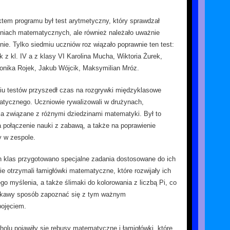
tem programu był test arytmetyczny, który sprawdzał
eniach matematycznych, ale również należało uważnie
nie. Tylko siedmiu uczniów roz wiązało poprawnie ten test:
ik z kl. IV a z klasy VI Karolina Mucha, Wiktoria Żurek,
onika Rojek, Jakub Wójcik, Maksymilian Mróz.
u testów przyszedł czas na rozgrywki międzyklasowe
tycznego. Uczniowie rywalizowali w drużynach,
ia związane z różnymi dziedzinami matematyki. Był to
 połączenie nauki z zabawą, a także na poprawienie
y w zespole.
 klas przygotowano specjalne zadania dostosowane do ich
e otrzymali łamigłówki matematyczne, które rozwijały ich
go myślenia, a także ślimaki do kolorowania z liczbą Pi, co
iekawy sposób zapoznać się z tym ważnym
ojęciem.
holu pojawiły się rebusy matematyczne i łamigłówki, które