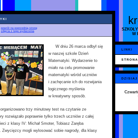
k
YKI
♦
powrót na poprzednią stronę
SZKOŁY
♦
zdjęcia z tego wydarzenia
W 
W dniu 26 marca odbył się
LINKI
w naszej szkole Dzień
STRONA
Matematyki. Wydarzenie to
miało na celu promowanie
matematyki wśród uczniów
DZISIAJ
i zachęcanie ich do rozwijania
logicznego myślenia
Czwart
w kreatywny sposób.
organizowano trzy minutowy test na czytanie ze
ry rozwiązało poprawnie tylko trzech uczniów z całej
zieci z klasy IV: Michał Smoter, Tobiasz Zaręba
. Zwycięzcy mogli wylosować sobie nagrody, dla klasy