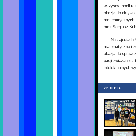
wszyscy mogli roz
okazja do aktywno
matematycznych za
oraz Sergiusz Bub
Na zajęciach 
matematyczne i zd
okazją do sprawdz
pasji związanej z
intelektualnych w
ZDJĘCIA