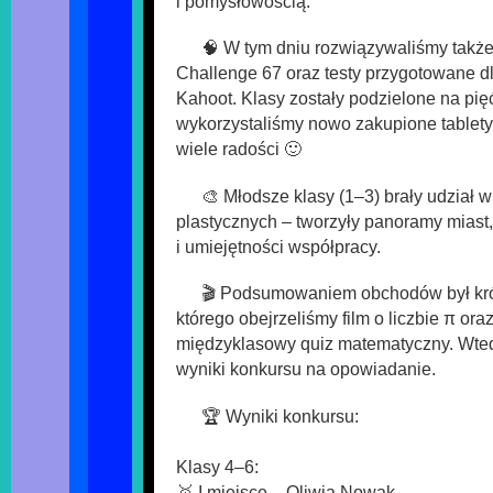
i pomysłowością.
🧠 W tym dniu rozwiązywaliśmy takż
Challenge 67 oraz testy przygotowane dl
Kahoot. Klasy zostały podzielone na pięć
wykorzystaliśmy nowo zakupione tablety
wiele radości 🙂
🎨 Młodsze klasy (1–3) brały udział w
plastycznych – tworzyły panoramy miast,
i umiejętności współpracy.
🎬 Podsumowaniem obchodów był krót
którego obejrzeliśmy film o liczbie π ora
międzyklasowy quiz matematyczny. Wted
wyniki konkursu na opowiadanie.
🏆 Wyniki konkursu:
Klasy 4–6:
🥇 I miejsce – Oliwia Nowak