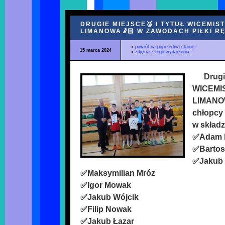
DRUGIE MIEJSCE🥈 I TYTUŁ WICEMIS
LIMANOWA🤾🏻 W ZAWODACH PIŁKI RĘ
♦
powrót na poprzednią stronę
15 marca 2024
♦
zdjęcia z tego wydarzenia
Drugi
WICEMI
LIMANOW
chłopcy z
w składz
✅Adam 
✅Bartos
✅Jakub 
✅Maksymilian Mróz
✅Igor Mowak
✅Jakub Wójcik
✅Filip Nowak
✅Jakub Łazar