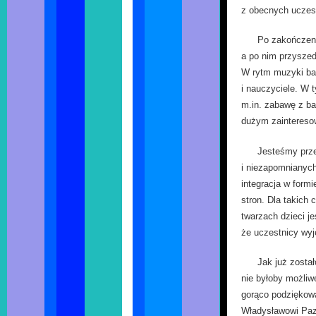
z obecnych uczest
Po zakończeniu
a po nim przyszed
W rytm muzyki bawi
i nauczyciele. W t
m.in. zabawę z ba
dużym zaintereso
Jesteśmy prze
i niezapomnianych
integracja w form
stron. Dla takich
twarzach dzieci j
że uczestnicy wyj
Jak już zosta
nie byłoby możli
gorąco podziękow
Władysławowi Paz