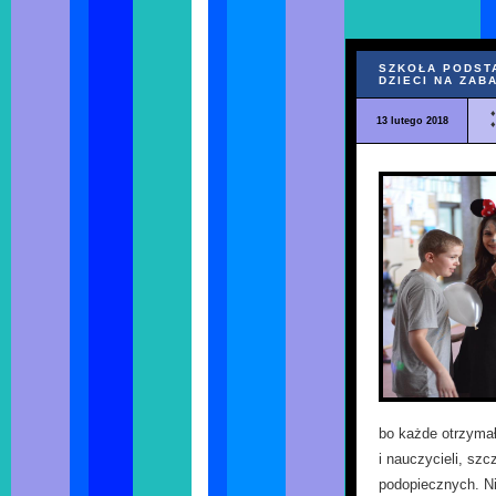
SZKOŁA PODST
DZIECI NA ZA
13 lutego 2018
bo każde otrzyma
i nauczycieli, sz
podopiecznych. Ni