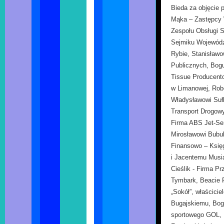
Bieda za objęcie 
Mąka – Zastępcy 
Zespołu Obsługi S
Sejmiku Wojewódz
Rybie, Stanisławo
Publicznych, Bogu
Tissue Producent
w Limanowej, Rob
Władysławowi Suł
Transport Drogowy
Firma ABS Jet-Ser
Mirosławowi Bubul
Finansowo – Księg
i Jacentemu Musia
Cieślik - Firma 
Tymbark, Beacie 
„Sokół”, właścici
Bugajskiemu, Bogu
sportowego GOL, 