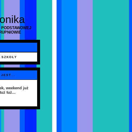
ronika
 PODSTAWOWEJ
RUPNIOWIE
 SZKOŁY
 JEST...
ek, weekend już
tuż tuż...