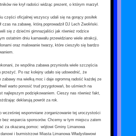
ników nie krył radości widząc prezent, o którym marzył.
 części oficjalnej wszyscy udali się na gorący posiłek
ł czas na zabawę, którą poprowadził DJ Lech Zwoliński.
li się z dziećmi gimnazjaliści jak również rodzice
ym ostatnim dniu karnawału przewidziano wiele atrakcji,
lonami oraz malowanie twarzy, które cieszyło się bardzo
waniem.
konani, że wspólna zabawa przyniosła wiele szczęścia
 przeżyć. Po raz kolejny udało się udowodnić, że
ie zabawy ma wielką moc i daje ogromną radość każdej ze
 chwil warto ponosić trud przygotowań, bo uśmiech na
est najlepszym podziękowaniem. Cieszy nas również fakt,
eżdżając deklarują powrót za rok.
ło wcześniej wspomniane zorganizowanie tej uroczystości
we bez wsparcia sponsorów. Chcemy w tym miejscu zatem
ać za okazaną pomoc: wójtowi Gminy Limanowa
danowi i burmistrzowi Miasta Limanowa Władysławowi