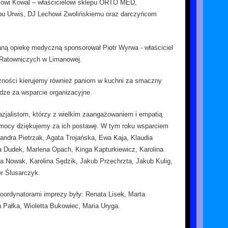
szowi Kowal – właścicielowi sklepu ORTO MED,
epu Urwis, DJ Lechowi Zwolińskiemu oraz darczyńcom
ną opiekę medyczną sponsorował Piotr Wyrwa - właściciel
Ratowniczych w Limanowej.
ności kierujemy również paniom w kuchni za smaczny
udze za wsparcie organizacyjne.
jalistom, którzy z wielkim zaangażowaniem i empatią
pomocy dziękujemy za ich postawę. W tym roku wsparciem
sandra Pietrzak, Agata Trojańska, Ewa Kaja, Klaudia
a Dudek, Marlena Opach, Kinga Kapturkiewicz, Karolina
a Nowak, Karolina Sędzik, Jakub Przechrzta, Jakub Kulig,
r Ślusarczyk.
koordynatorami imprezy były: Renata Lisek, Marta
 Pałka, Wioletta Bukowiec, Maria Uryga.