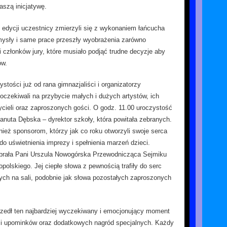
aszą inicjatywę.
 edycji uczestnicy zmierzyli się z wykonaniem łańcucha
ysły i same prace przeszły wyobrażenia zarówno
i członków jury, które musiało podjąć trudne decyzje aby
ów.
stości już od rana gimnazjaliści i organizatorzy
 oczekiwali na przybycie małych i dużych artystów, ich
cieli oraz zaproszonych gości. O godz. 11.00 uroczystość
anuta Dębska – dyrektor szkoły, która powitała zebranych.
ież sponsorom, którzy jak co roku otworzyli swoje serca
do uświetnienia imprezy i spełnienia marzeń dzieci.
abrała Pani Urszula Nowogórska Przewodnicząca Sejmiku
olskiego. Jej ciepłe słowa z pewnością trafiły do serc
ch na sali, podobnie jak słowa pozostałych zaproszonych
edł ten najbardziej wyczekiwany i emocjonujący moment
d i upominków oraz dodatkowych nagród specjalnych. Każdy