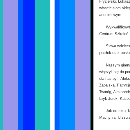
Fryzjerski, Łuka
właścicielom skl
anonimowym.
Wykwalifikowa
Centrum Szkoleń 
Słowa wdzięcz
posiłek oraz obsł
Naszym gimnaz
włączyli się do 
dla nas byli: Alek
Zapalska, Patrycj
Twaróg, Aleksandr
Eryk Jurek, Kacpe
Jak co roku, 
Machynia, Urszula