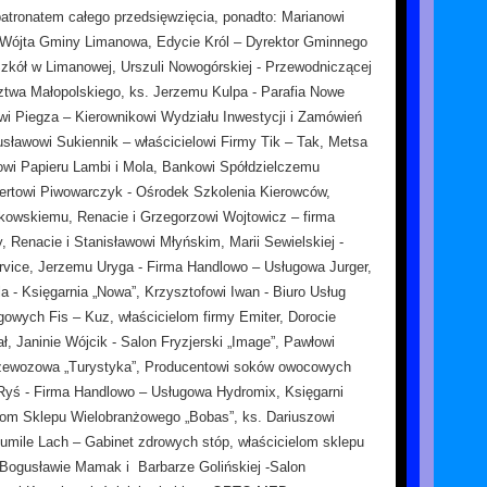
patronatem całego przedsięwzięcia, ponadto: Marianowi
Wójta Gminy Limanowa, Edycie Król – Dyrektor Gminnego
zkół w Limanowej, Urszuli Nowogórskiej - Przewodniczącej
twa Małopolskiego, ks. Jerzemu Kulpa - Parafia Nowe
wi Piegza – Kierownikowi Wydziału Inwestycji i Zamówień
sławowi Sukiennik – właścicielowi Firmy Tik – Tak, Metsa
owi Papieru Lambi i Mola, Bankowi Spółdzielczemu
ertowi Piwowarczyk - Ośrodek Szkolenia Kierowców,
kowskiemu, Renacie i Grzegorzowi Wojtowicz – firma
, Renacie i Stanisławowi Młyńskim, Marii Sewielskiej -
vice, Jerzemu Uryga - Firma Handlowo – Usługowa Jurger,
a - Księgarnia „Nowa”, Krzysztofowi Iwan - Biuro Usług
owych Fis – Kuz, właścicielom firmy Emiter, Dorocie
ł, Janinie Wójcik - Salon Fryzjerski „Image”, Pawłowi
Przewozowa „Turystyka”, Producentowi soków owocowych
Ryś - Firma Handlowo – Usługowa Hydromix, Księgarni
elom Sklepu Wielobranżowego „Bobas”, ks. Dariuszowi
mile Lach – Gabinet zdrowych stóp, właścicielom sklepu
Bogusławie Mamak i Barbarze Golińskiej -Salon