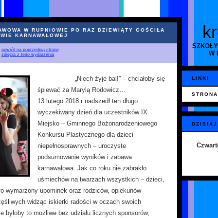
k
AWOWA W RUPNIOWIE PO RAZ DZIEWIĄTY GOŚCIŁA
BAWIE KARNAWAŁOWEJ
SZKOŁY
♦
powrót na poprzednią stronę
W 
♦
zdjęcia z tego wydarzenia
„Niech żyje bal!” – chciałoby się
LINKI
śpiewać za Marylą Rodowicz…
STRONA
13 lutego 2018 r nadszedł ten długo
wyczekiwany dzień dla uczestników IX
Miejsko – Gminnego Bożonarodzeniowego
DZISIAJ
Konkursu Plastycznego dla dzieci
Czwart
niepełnosprawnych – uroczyste
podsumowanie wyników i zabawa
karnawałowa. Jak co roku nie zabrakło
uśmiechów na twarzach wszystkich – dzieci,
ło wymarzony upominek oraz rodziców, opiekunów
częśliwych widząc iskierki radości w oczach swoich
e byłoby to możliwe bez udziału licznych sponsorów,