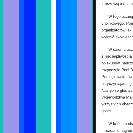
którzy wspierają n
W tegorocznej
choinkowego. Pom
organizatorów jak 
wyłonić zwycięzc
W dzień uroczy
z niecierpliwością
opiekunów, nauczy
rozpoczęła Pani D
Podziękowała równ
przyczyniając się 
Następnie głos z
Województwa Małop
wszystkich obecny
gości.
W końcu nadsz
– rozdanie nagró