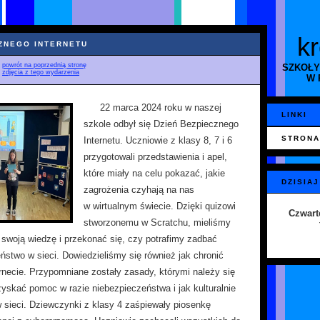
k
CZNEGO INTERNETU
♦
powrót na poprzednią stronę
SZKOŁY
♦
zdjęcia z tego wydarzenia
W 
22 marca 2024 roku w naszej
LINKI
szkole odbył się Dzień Bezpiecznego
STRONA
Internetu. Uczniowie z klasy 8, 7 i 6
przygotowali przedstawienia i apel,
które miały na celu pokazać, jakie
DZISIAJ
zagrożenia czyhają na nas
w wirtualnym świecie. Dzięki quizowi
Czwart
stworzonemu w Scratchu, mieliśmy
swoją wiedzę i przekonać się, czy potrafimy zadbać
ństwo w sieci. Dowiedzieliśmy się również jak chronić
rnecie. Przypomniane zostały zasady, którymi należy się
zyskać pomoc w razie niebezpieczeństwa i jak kulturalnie
sieci. Dziewczynki z klasy 4 zaśpiewały piosenkę