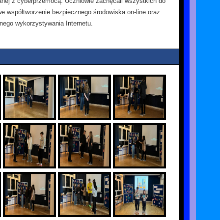
anej z cyberprzemocą. Uczniowie zachęcali wszystkich do
e współtworzenie bezpiecznego środowiska on-line oraz
nego wykorzystywania Internetu.