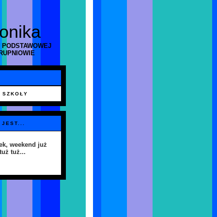
ronika
 PODSTAWOWEJ
RUPNIOWIE
 SZKOŁY
 JEST...
ek, weekend już
tuż tuż...