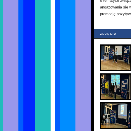
o tematyce związ
angażowania się w
promocję pozytyw
ZDJĘCIA