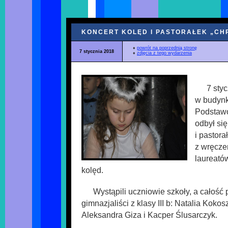
KONCERT KOLĘD I PASTORAŁEK „CH
♦
powrót na poprzednią stronę
7 stycznia 2018
♦
zdjęcia z tego wydarzenia
7 sty
w budynk
Podstaw
odbył się
i pastor
z wręcze
laureató
kolęd.
Wystąpili uczniowie szkoły, a całość 
gimnazjaliści z klasy III b: Natalia Kokos
Aleksandra Giza i Kacper Ślusarczyk.