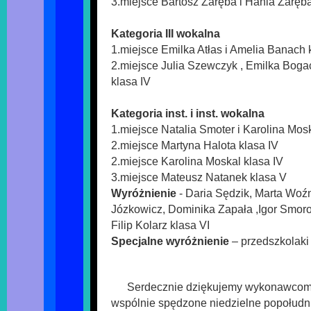
3.miejsce Bartosz Zaręba i Hania Zaręb
Kategoria III wokalna
1.miejsce Emilka Atłas i Amelia Banach 
2.miejsce Julia Szewczyk , Emilka Bogac
klasa IV
Kategoria inst. i inst. wokalna
1.miejsce Natalia Smoter i Karolina Mosk
2.miejsce Martyna Halota klasa IV
2.miejsce Karolina Moskal klasa IV
3.miejsce Mateusz Natanek klasa V
Wyróżnienie
- Daria Sędzik, Marta Woźn
Józkowicz, Dominika Zapała ,Igor Smoro
Filip Kolarz klasa VI
Specjalne wyróżnienie
– przedszkolaki 
Serdecznie dziękujemy wykonawcom
wspólnie spędzone niedzielne popołudn