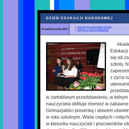
DZIEŃ EDUKACJI NARODOWEJ
♦
powrót na poprzednią stronę
13 października 2017
♦
zdjęcia z tego wydarzenia
Akade
Edukacji
się od z
szkoły. 
zaprezen
z życia 
utworami
przedstaw
w żartobliwym przedstawieniu, w którym
nauczyciela obfituje również w zabawn
Gimnazjaliści piosenką i słowem uświetn
w roku szkolnym. Wiele ciepłych i miłyc
w kierunku nauczycieli i pracowników ob