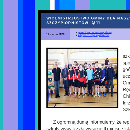
WICEMISTRZOSTWO GMINY DLA NAS
SZCZYPIORNISTÓW! 🥈🤾‍♂️
♦
powrót na poprzednią stronę
11 marca 2026
♦
zdjęcia z tego wydarzenia
szk
spo
goś
ucz
Gmi
Rę
Chł
Igr
Szk
Z ogromną dumą informujemy, że rep
szkoły wywalczyła wysokie II miejsce, s