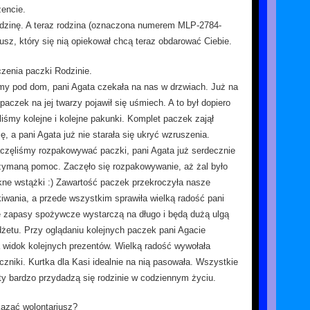
encie.
odzinę. A teraz rodzina (oznaczona numerem MLP-2784-
usz, który się nią opiekował chcą teraz obdarować Ciebie.
czenia paczki Rodzinie.
my pod dom, pani Agata czekała na nas w drzwiach. Już na
aczek na jej twarzy pojawił się uśmiech. A to był dopiero
liśmy kolejne i kolejne pakunki. Komplet paczek zajął
ę, a pani Agata już nie starała się ukryć wzruszenia.
częliśmy rozpakowywać paczki, pani Agata już serdecznie
zymaną pomoc. Zaczęło się rozpakowywanie, aż żal było
ękne wstążki :) Zawartość paczek przekroczyła nasze
iwania, a przede wszystkim sprawiła wielką radość pani
e zapasy spożywcze wystarczą na długo i będą dużą ulgą
etu. Przy oglądaniu kolejnych paczek pani Agacie
 widok kolejnych prezentów. Wielką radość wywołała
ęczniki. Kurtka dla Kasi idealnie na nią pasowała. Wszystkie
y bardzo przydadzą się rodzinie w codziennym życiu.
azać wolontariusz?