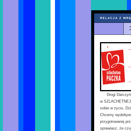
RELACJA Z WRĘ
Drogi Darczyń
w SZLACHETNEJ P
sobie w życiu. Dz
Chcemy wydobywać 
przygotowanej prz
sprawiasz, że czu