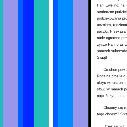
Pani Ewelino, na P
serdeczne podzię
podziękowania pr
uczniom, rodzico
paczki. Przekazani
mnie ogromną prz
życzę Pani oraz 
samych sukcesów 
Świąt!
Co chce powie
Rodzina prosiła o
ukryć wzruszenia, 
słów. W ramach po
najbliższym czasi
Chcemy się ro
tego chcesz? Spr
Dziękujemy!