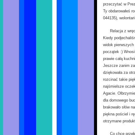
przeczytać w Prez
Ty obdarowałeś r
044135), wolontari
Relacja z wrę
Kiedy podjechaliś
widok pierwszych p
początek :) Wnosi
prawie całą kuchni
Jeszcze zanim za
dziękowała za otr
rozcinać takie pi
najśmielsze oczek
Agacie. Olbrzymi
dla domowego budż
brakowało słów na
piękna pościel i r
otrzymane produkt
Co chce przek