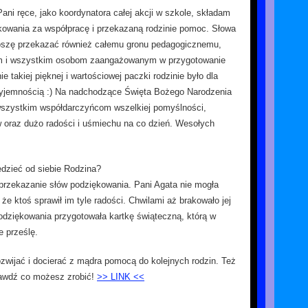
ani ręce, jako koordynatora całej akcji w szkole, składam
kowania za współpracę i przekazaną rodzinie pomoc. Słowa
oszę przekazać również całemu gronu pedagogicznemu,
m i wszystkim osobom zaangażowanym w przygotowanie
e takiej pięknej i wartościowej paczki rodzinie było dla
yjemnością :) Na nadchodzące Święta Bożego Narodzenia
wszystkim współdarczyńcom wszelkiej pomyślności,
oraz dużo radości i uśmiechu na co dzień. Wesołych
dzieć od siebie Rodzina?
 przekazanie słów podziękowania. Pani Agata nie mogła
że ktoś sprawił im tyle radości. Chwilami aż brakowało jej
dziękowania przygotowała kartkę świąteczną, którą w
e prześlę.
zwijać i docierać z mądra pomocą do kolejnych rodzin. Też
awdź co możesz zrobić!
>> LINK <<