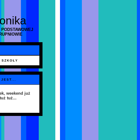
ronika
 PODSTAWOWEJ
RUPNIOWIE
 SZKOŁY
 JEST...
ek, weekend już
tuż tuż...