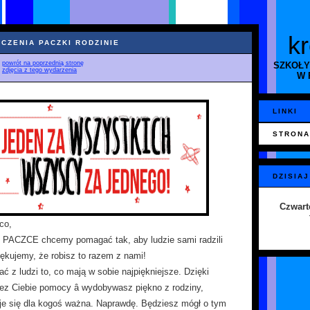
k
CZENIA PACZKI RODZINIE
♦
powrót na poprzednią stronę
SZKOŁY
♦
zdjęcia z tego wydarzenia
W 
LINKI
STRONA
DZISIAJ
Czwart
co,
ACZCE chcemy pomagać tak, aby ludzie sami radzili
iękujemy, że robisz to razem z nami!
z ludzi to, co mają w sobie najpiękniejsze. Dzięki
ez Ciebie pomocy â wydobywasz piękno z rodziny,
je się dla kogoś ważna. Naprawdę. Będziesz mógł o tym