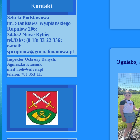
Kontakt
Szkoła Podstawowa
im. Stanisława Wyspiańskiego
Rupniów 206;
34-652 Nowe Rybie;
tel./faks: (0-18) 33-22-356;
e-mail:
sprupniow@gminalimanowa.pl
Inspektor Ochrony Danych:
Agnieszka Kwaśnik
mail:
iod@valven.pl
telefon: 788 353 115