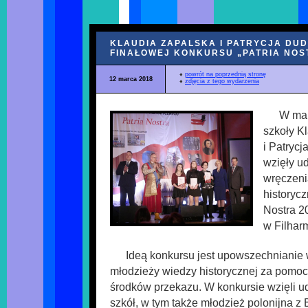
KLAUDIA ZAPALSKA I PATRYCJA DUD
FINAŁOWEJ KONKURSU „PATRIA NOS
♦
powrót na poprzednią stronę
12 marca 2018
♦
zdjęcia z tego wydarzenia
W mar
szkoły K
i Patrycj
wzięły ud
wręczeni
historyc
Nostra 20
w Filhar
Ideą konkursu jest upowszechnianie 
młodzieży wiedzy historycznej za pom
środków przekazu. W konkursie wzięli u
szkół, w tym także młodzież polonijna z 