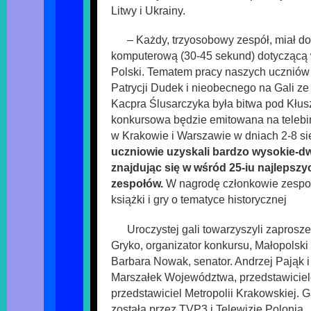
Litwy i Ukrainy.
– Każdy, trzyosobowy zespół, miał d
komputerową (30-45 sekund) dotyczącą w
Polski. Tematem pracy naszych uczniów -
Patrycji Dudek i nieobecnego na Gali z
Kacpra Ślusarczyka była bitwa pod Kłu
konkursowa będzie emitowana na teleb
w Krakowie i Warszawie w dniach 2-8 si
uczniowie uzyskali bardzo wysokie-d
znajdując się w wśród 25-iu najlepsz
zespołów.
W nagrodę członkowie zespoł
książki i gry o tematyce historycznej
Uroczystej gali towarzyszyli zaprosze
Gryko, organizator konkursu, Małopolski
Barbara Nowak, senator. Andrzej Pająk 
Marszałek Województwa, przedstawicie
przedstawiciel Metropolii Krakowskiej. 
została przez TVP3 i Telewizję Polonia